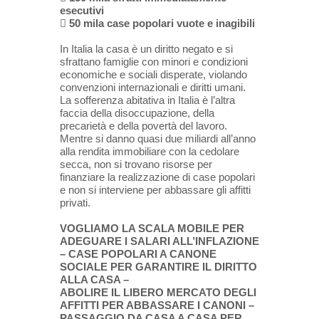
esecutivi

50 mila case popolari vuote e inagibili
In Italia la casa è un diritto negato e si
sfrattano famiglie con minori e condizioni
economiche e sociali disperate, violando
convenzioni internazionali e diritti umani.
La sofferenza abitativa in Italia è l’altra
faccia della disoccupazione, della
precarietà e della povertà del lavoro.
Mentre si danno quasi due miliardi all’anno
alla rendita immobiliare con la cedolare
secca, non si trovano risorse per
finanziare la realizzazione di case popolari
e non si interviene per abbassare gli affitti
privati.
VOGLIAMO LA SCALA MOBILE PER
ADEGUARE I SALARI ALL’INFLAZIONE
– CASE POPOLARI A CANONE
SOCIALE PER GARANTIRE IL DIRITTO
ALLA CASA –
ABOLIRE IL LIBERO MERCATO DEGLI
AFFITTI PER ABBASSARE I CANONI –
PASSAGGIO DA CASA A CASA PER