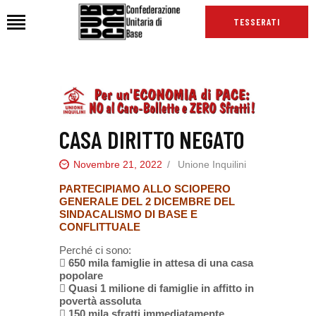
TESSERATI
HOME
CHI SIAMO
CASA DIRITTO NEGATO
SEDI
NEWS
Novembre 21, 2022
Unione Inquilini
PODCAST CUB
PARTECIPIAMO ALLO SCIOPERO
GENERALE DEL 2 DICEMBRE
DEL
TG CUB
SINDACALISMO DI BASE E
CONFLITTUALE
INTERNAZIONALE
Perché ci sono:
RASSEGNA STAMPA

650 mila famiglie
in attesa di una casa
popolare

Quasi 1 milione di famiglie
in affitto in
povertà assoluta

150 mila sfratti immediatamente