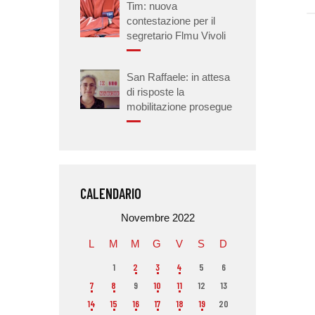
Tim: nuova
contestazione per il
segretario Flmu Vivoli
San Raffaele: in attesa
di risposte la
mobilitazione prosegue
CALENDARIO
Novembre 2022
L
M
M
G
V
S
D
1
2
3
4
5
6
7
8
9
10
11
12
13
14
15
16
17
18
19
20