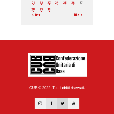
21
22
23
24
25
26
27
28
29
30
« Ott
Dic »
CUB © 2022. Tutti i diritti riservati.