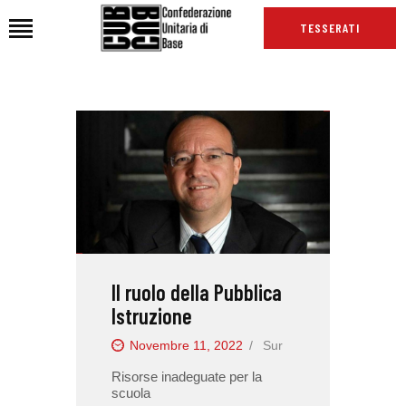
TESSERATI
HOME
CHI SIAMO
SEDI
NEWS
PODCAST CUB
TG CUB
Il ruolo della Pubblica
INTERNAZIONALE
Istruzione
RASSEGNA STAMPA
Novembre 11, 2022
Sur
Risorse inadeguate per la
scuola