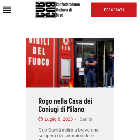
TESSERATI
HOME
CHI SIAMO
SEDI
NEWS
PODCAST CUB
TG CUB
Rogo nella Casa dei
INTERNAZIONALE
Coniugi di Milano
RASSEGNA STAMPA
Luglio 8, 2023
Sanità
Cub Sanità indirà a breve uno
sciopero dei lavoratori delle