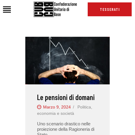
TESSERATI
HOME
CHI SIAMO
SEDI
NEWS
PODCAST CUB
TG CUB
Le pensioni di domani
INTERNAZIONALE
RASSEGNA STAMPA
Marzo 9, 2024
Politica,
economia e società
Uno scenario drastico nelle
proiezione della Ragioneria di
Stato