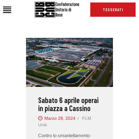
TESSERATI
HOME
CHI SIAMO
SEDI
NEWS
PODCAST CUB
TG CUB
Sabato 6 aprile operai
INTERNAZIONALE
in piazza a Cassino
RASSEGNA STAMPA
Marzo 28, 2024
FLM
Uniti
Contro lo smantellamento