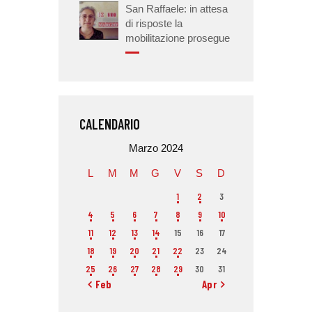
San Raffaele: in attesa
di risposte la
mobilitazione prosegue
CALENDARIO
Marzo 2024
L
M
M
G
V
S
D
1
2
3
4
5
6
7
8
9
10
11
12
13
14
15
16
17
18
19
20
21
22
23
24
25
26
27
28
29
30
31
« Feb
Apr »