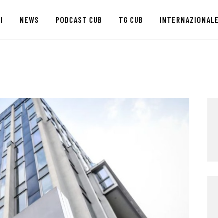
HOME
I
NEWS
PODCAST CUB
TG CUB
INTERNAZIONAL
CHI SIAMO
SEDI
NEWS
PODCAST CUB
TG CUB
INTERNAZIONALE
RASSEGNA STAMPA