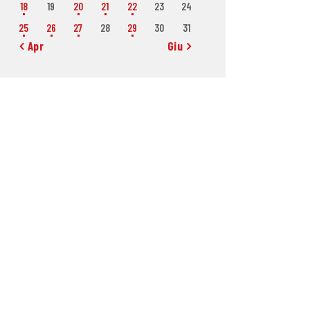
18
19
20
21
22
23
24
25
26
27
28
29
30
31
« Apr
Giu »