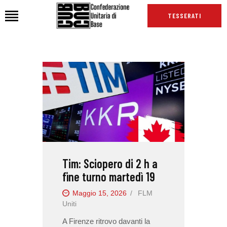
TESSERATI
HOME
CHI SIAMO
SEDI
NEWS
PODCAST CUB
TG CUB
Tim: Sciopero di 2 h a
INTERNAZIONALE
fine turno martedì 19
RASSEGNA STAMPA
Maggio 15, 2026
FLM
Uniti
A Firenze ritrovo davanti la