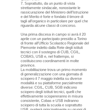
7. Soprattutto, da un punto di vista
strettamente sindacale, nonostante le
rassicurazione del Ministero dell’Istruzione
e del Merito è forte e fondato il timore di
tagli all’organico in particolare per quel che
riguarda alcune classi di concorso.
Una prima discesa in campo si avrà il 20
aprile con un partecipato presidio a Torino
di fronte all’Ufficio Scolastico Regionale del
Piemonte indetto dalla Rete degli istituti
tecnici con il sostegno di CUB, CGIL,
COBAS, USB e, nel frattempo, si
costituiscono coordinamenti in molte
province.
La mobilitazione trova un primo momento
di generalizzazione con una giornata di
sciopero il 7 maggio indetta su diverse
modalità e su piattaforme parzialmente
diverse: CGIL, CUB, SGB indicono
sciopero degli istituti tecnici, quelli che
effettivamente sciopereranno in misura
consistente, Cobas e USB indiranno
sciopero di tutta la scuola e soprattutto
USB, punterà principalmente su gruppi di