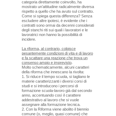
categoria direttamente coinvolto, ha
mostrato un’attitudine radicalmente diversa
rispetto a quello che ha avuto sul contratto.
Come si spiega questa differenza? Senza
escludere altre ipotesi, è evidente che i
contratti sono ormai da decenni considerati
degli stanchi riti sui quali i lavoratori e le
lavoratrici non hanno la possibilità di
incidere.
La riforma, al contrario, colpisce
pesantemente condizioni di vita e di lavoro
e fa scattare una reazione che trova un
consenso ampio e imprevisto
.
Molto schematicamente, alcuni caratteri
della riforma che innescano la rivolta:
1. Si riduce il tempo scuola, si tagliano le
materie caratterizzanti i diversi corsi di
studi e si introducono i percorsi di
formazione scuola-lavoro già dal secondo
anno, accentuando così il carattere
addestrativo al lavoro che si vuole
assegnare alla formazione tecnica.
2. Con la Riforma viene abolito il biennio
comune (o, meglio, quasi comune) che