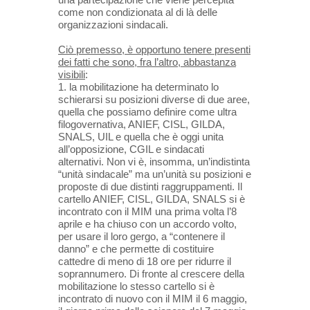
come non condizionata al di là delle
organizzazioni sindacali.
Ciò premesso, è opportuno tenere presenti
dei fatti che sono, fra l’altro, abbastanza
visibili
:
1. la mobilitazione ha determinato lo
schierarsi su posizioni diverse di due aree,
quella che possiamo definire come ultra
filogovernativa, ANIEF, CISL, GILDA,
SNALS, UIL e quella che è oggi unita
all’opposizione, CGIL e sindacati
alternativi. Non vi è, insomma, un’indistinta
“unità sindacale” ma un’unità su posizioni e
proposte di due distinti raggruppamenti. Il
cartello ANIEF, CISL, GILDA, SNALS si è
incontrato con il MIM una prima volta l’8
aprile e ha chiuso con un accordo volto,
per usare il loro gergo, a “contenere il
danno” e che permette di costituire
cattedre di meno di 18 ore per ridurre il
soprannumero. Di fronte al crescere della
mobilitazione lo stesso cartello si è
incontrato di nuovo con il MIM il 6 maggio,