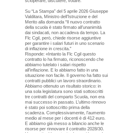
scioperare, discutere, votare.
Su “La Stampa” del 5 aprile 2026 Giuseppe
Valditara, Ministro dell’Istruzione e del
Merito alla domanda
“Il nuovo contratto
della scuola è stato firmato all’unanimità
dai sindacati, non accadeva da tempo. La
Flc Cgil, però, chiede risorse aggiuntive
per garantire i salari futuri in uno scenario
di inflazione in crescita.”
Risponde:
«Intanto la Flc Cgil questo
contratto lo ha firmato, riconoscendo che
abbiamo tutelato i salari rispetto
all’inflazione. E lo abbiamo fatto in una
situazione non facile. Il governo ha fatto sui
contratti pubblici un lavoro straordinario.
Abbiamo ottenuto un risultato storico: in
una sola legislatura sono stati sottoscritti
tre contratti del comparto Scuola, non era
mai successo in passato. L’ultimo rinnovo
è stato poi sottoscritto prima della
scadenza. Complessivamente, l’aumento
medio al mese per i docenti è di 412 euro.
E abbiamo già messo a bilancio anche le
risorse per rinnovare il contratto 2028/30.