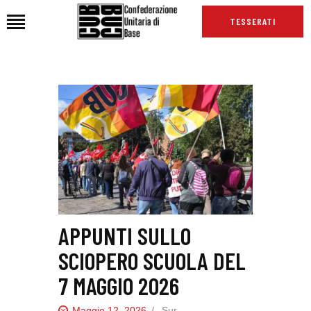
TESSERATI
HOME
CHI SIAMO
SEDI
NEWS
PODCAST CUB
TG CUB
INTERNAZIONALE
APPUNTI SULLO
RASSEGNA STAMPA
SCIOPERO SCUOLA DEL
7 MAGGIO 2026
Maggio 12, 2026
Sur