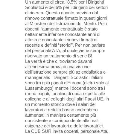
Un aumento di circa l’8,5% per i Dirigenti
Scolastici e del 6% per i dirigenti dei settori
di ricerca. Questo quanto previsto dal
rinnovo contrattuale firmato in questi giorni
al Ministero dell’Istruzione del Merito. Per i
docenti l’aumento contrattuale è stato
nettamente inferiore nonostante anni di
attesa e nonostante i rinnovi firmati di
recente e definiti “storici”. Per non parlare
del personale ATA, al quale viene sempre
riservato un trattamento di serie B!
La verità è che ci troviamo davanti
all’ennesima prova di una visione
dell’istruzione sempre più aziendalistica e
manageriale: i Dirigenti Scolastici italiani
sono tra i più pagati d’Europa (dietro solo al
Lussemburgo) mentre i docenti sono tra i
meno pagati, fanalino di coda rispetto alle
colleghe e ai colleghi degli altri Paesi UE, in
un momento storico dove i salari dei
lavoratori a reddito basso andrebbero
aumentati in maniera certamente più
consistente e corrispondente alle reali
esigenze dei lavoratori e delle lavoratrici.
La CUB SUR invita docenti, personale Ata,