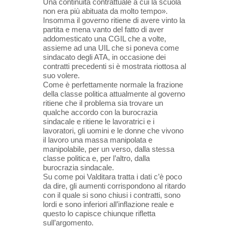
Una continuità contrattuale a cui la scuola
non era più abituata da molto tempo».
Insomma il governo ritiene di avere vinto la
partita e mena vanto del fatto di aver
addomesticato una CGIL che a volte,
assieme ad una UIL che si poneva come
sindacato degli ATA, in occasione dei
contratti precedenti si è mostrata riottosa al
suo volere.
Come è perfettamente normale la frazione
della classe politica attualmente al governo
ritiene che il problema sia trovare un
qualche accordo con la burocrazia
sindacale e ritiene le lavoratrici e i
lavoratori, gli uomini e le donne che vivono
il lavoro una massa manipolata e
manipolabile, per un verso, dalla stessa
classe politica e, per l’altro, dalla
burocrazia sindacale.
Su come poi Valditara tratta i dati c’è poco
da dire, gli aumenti corrispondono al ritardo
con il quale si sono chiusi i contratti, sono
lordi e sono inferiori all’inflazione reale e
questo lo capisce chiunque rifletta
sull’argomento.