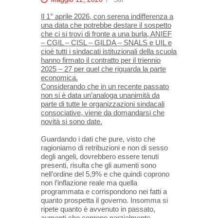
Il 1° aprile 2026, con serena indifferenza a
una data che potrebbe destare il sospetto
che ci si trovi di fronte a una burla, ANIEF
– CGIL – CISL – GILDA – SNALS e UIL e
cioè tutti i sindacati istituzionali della scuola
hanno firmato il contratto per il triennio
2025 – 27 per quel che riguarda la parte
economica.
Considerando che in un recente passato
non si è data un’analoga unanimità da
parte di tutte le organizzazioni sindacali
consociative, viene da domandarsi che
novità si sono date.
Guardando i dati che pure, visto che
ragioniamo di retribuzioni e non di sesso
degli angeli, dovrebbero essere tenuti
presenti, risulta che gli aumenti sono
nell’ordine del 5,9% e che quindi coprono
non l’inflazione reale ma quella
programmata e corrispondono nei fatti a
quanto prospetta il governo. Insomma si
ripete quanto è avvenuto in passato,
aumenti che coprono parzialmente