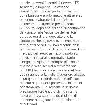
scuole, università, centri di ricerca, ITS
Academy e imprese. Le aziende
diventerebbero così “partner attivi che
contribuiscono alla formazione attraverso
esperienze laboratoriali condivise e
affiancamento tutoriale per i docenti.”
5. Eppure, dopo anni ed anni di adattamenti
dei curricoli alle “esigenze dei territori”
sarebbe ora di prendere atto che la
disoccupazione giovanile, ostinatamente
ferma attorno al 18%, non dipende dalle
pretese insufficienze della scuola ma da un
mercato del lavoro asfittico, basato su
condizioni salariali e normative tanto
indegne da spingere sempre più i nostri
migliori giovani tecnici all’emigrazione.
6. Il MIM ha chiuso le iscrizioni a febbraio
costringendo le famiglie a scegliere al buio,
in un quadro profondamente modificato
rispetto a quello loro presentato in fase di
orientamento. Ora sollecita le scuole a
predisporre l’organico di diritto in tempi
rapidi e senza sapere a quali classi di
concorso assegnare le ore previste dai
quadri orari.