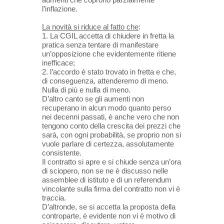
l’inflazione.
La novità si riduce al fatto che
:
1. La CGIL accetta di chiudere in fretta la
pratica senza tentare di manifestare
un’opposizione che evidentemente ritiene
inefficace;
2. l’accordo è stato trovato in fretta e che,
di conseguenza, attenderemo di meno.
Nulla di più e nulla di meno.
D’altro canto se gli aumenti non
recuperano in alcun modo quanto perso
nei decenni passati, è anche vero che non
tengono conto della crescita dei prezzi che
sarà, con ogni probabilità, se proprio non si
vuole parlare di certezza, assolutamente
consistente.
Il contratto si apre e si chiude senza un’ora
di sciopero, non se ne è discusso nelle
assemblee di istituto e di un referendum
vincolante sulla firma del contratto non vi è
traccia.
D’altronde, se si accetta la proposta della
controparte, è evidente non vi è motivo di