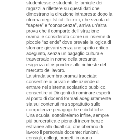
studentesse e studenti, le famiglie dei
ragazzi a riflettere su questi dati che
dimostrano la direzione intrapresa: dopo la
riforma degli Istituti Tecnici, che svuota di
“sapere” e “conoscenza”, arriva un’altra
prova che il comparto dell’istruzione
oramai è considerato come un insieme di
piccole “aziende” dove prevale la logica di
sfornare giovani senza uno spirito critico
adeguato, senza un bagaglio culturale
trasversale in nome della presunta
esigenza di rispondere alle richieste del
mercato del lavoro.
La strada sembra oramai tracciata:
consentire ai privati e alle aziende di
entrare nel sistema scolastico pubblico,
consentire ai Dirigenti di nominare esperti
al posto di docenti formati adeguatamente
sia sui contenuti ma soprattutto sulle
competenze pedagogiche e didattiche.
Una scuola, sottolineiamo infine, sempre
più burocratica e piena di incombenze
estranee alla didattica, che oberano di
lavoro il personale docente: riunioni,
consigli, collegi, progetti in orario