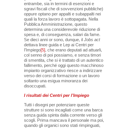
entrambe, sia in termini di esenzioni e
sgravi fiscali che di sovvenzioni pubbliche)
oppure optano per appalti e subappalti nei
quali la forza lavoro è sottopagata. Nella
Pubblica Amministrazione, questo
determina una considerevole riduzione di
spesa e, di conseguenza, salari da fame.
Se dieci anni or sono, dunque, il
Jobs act
dettava linee guida e Lep ai Centri per
l’Impiego
[5]
, che erano deputati ad attuarli,
col senno di poi possiamo, e senza timori
di smentita, che si è trattato di un autentico
fallimento, perché oggi questo macchinoso
impianto organizzativo riesce a indirizzare
verso dei corsi di formazione o un lavoro
soltanto una esigua minoranza dei
disoccupati.
I risultati dei Centri per l’Impiego
Tutti i disegni per potenziare queste
strutture si sono incagliati come una barca
senza guida spinta dalla corrente verso gli
scogli. Prima mancava il personale ma poi,
quando gli organici sono stati rimpinguati,