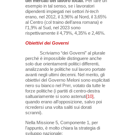
dei mercati del lavoro locali.
Per fare un
esempio in tal senso, se i lavoratori
dipendenti impiegati nei settori
hi-tech
erano, nel 2012, il 3,96% al Nord, il 3,65%
al Centro (col traino dell’area romana) e
l’1,9% al Sud, nel 2023 sono
rispettivamente il 4,79%, 4,35% e 2,46%.
Obiettivi dei Governi
Scriviamo “dei Governi” al plurale
perché è impossibile distinguere anche
solo due orientamenti politici differenti,
analizzando le politiche sul lavoro portate
avanti negli ultimi decenni. Nel merito, gli
obiettivi del Governo Meloni sono esplicitati
nero su bianco nel Pnrr, votato da tutte le
forze politiche (i partiti di centro-destra
saltuariamente si sono astenuti
[10]
,
quando erano all’opposizione, salvo poi
ricredersi una volta saliti sui dorati
scranni).
Nella Missione 5, Componente 1, per
l’appunto, è molto chiara la strategia di
sviluppo nazionale: