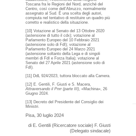
Toscana fra le Regioni del Nord, anziché del
Centro, così come dell’Abruzzo, normalmente
assegnato al Sud. È una scelta degli autori,
compiuta nel tentativo di restituire un quadro più
corretto e realistico della situazione.
[10] Votazione al Senato del 13 Ottobre 2020
(astensione di tutto il cdx); votazione al
Parlamento Europeo del 10 Febbraio 2021
(astensione solo di FdI); votazione al
Parlamento Europeo del 24 Marzo 2021
(astensione soltanto della Lega e di singoli
membri di FdI e Forza Italia); votazione al
Senato del 27 Aprile 2021 (astensione solo di
FdI).
[11] DdL 924/2023, tuttora bloccato alla Camera.
[12] E. Gentili, F. Giusti e S. Macera,
Attraversando il Pnrr (parte III)
, «Machina», 26
Giugno 2024.
[13] Decreto del Presidente del Consiglio dei
Ministri.
Pisa, 30 luglio 2024
di E. Gentili (Ricercatore sociale) F. Giusti
(Delegato sindacale)