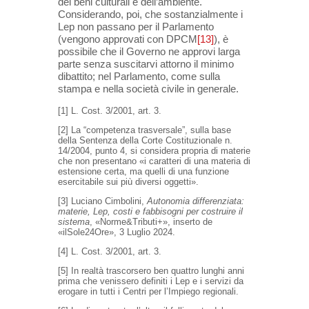
dei beni culturali e dell’ambiente.
Considerando, poi, che sostanzialmente i
Lep non passano per il Parlamento
(vengono approvati con DPCM
[13]
), è
possibile che il Governo ne approvi larga
parte senza suscitarvi attorno il minimo
dibattito; nel Parlamento, come sulla
stampa e nella società civile in generale.
[1] L. Cost. 3/2001, art. 3.
[2] La “competenza trasversale”, sulla base
della Sentenza della Corte Costituzionale n.
14/2004, punto 4, si considera propria di materie
che non presentano «i caratteri di una materia di
estensione certa, ma quelli di una funzione
esercitabile sui più diversi oggetti».
[3] Luciano Cimbolini,
Autonomia differenziata:
materie, Lep, costi e fabbisogni per costruire il
sistema
, «Norme&Tributi+», inserto de
«ilSole24Ore», 3 Luglio 2024.
[4] L. Cost. 3/2001, art. 3.
[5] In realtà trascorsero ben quattro lunghi anni
prima che venissero definiti i Lep e i servizi da
erogare in tutti i Centri per l’Impiego regionali.