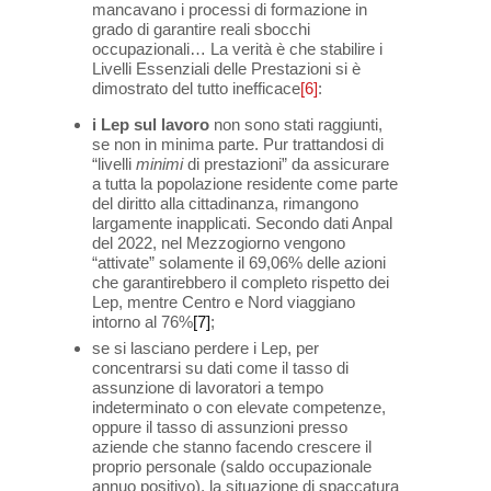
mancavano i processi di formazione in
grado di garantire reali sbocchi
occupazionali… La verità è che stabilire i
Livelli Essenziali delle Prestazioni si è
dimostrato del tutto inefficace
[6]
:
i Lep sul lavoro
non sono stati raggiunti,
se non in minima parte. Pur trattandosi di
“livelli
minimi
di prestazioni” da assicurare
a tutta la popolazione residente come parte
del diritto alla cittadinanza, rimangono
largamente inapplicati. Secondo dati Anpal
del 2022, nel Mezzogiorno vengono
“attivate” solamente il 69,06% delle azioni
che garantirebbero il completo rispetto dei
Lep, mentre Centro e Nord viaggiano
intorno al 76%
[7]
;
se si lasciano perdere i Lep, per
concentrarsi su dati come il tasso di
assunzione di lavoratori a tempo
indeterminato o con elevate competenze,
oppure il tasso di assunzioni presso
aziende che stanno facendo crescere il
proprio personale (saldo occupazionale
annuo positivo), la situazione di spaccatura