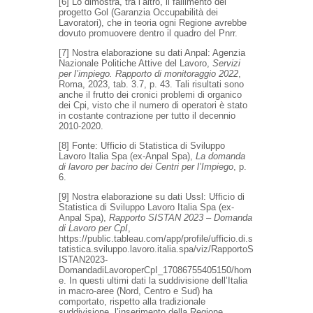
[6] Lo dimostra, tra l’altro, il fallimento del
progetto Gol (Garanzia Occupabilità dei
Lavoratori), che in teoria ogni Regione avrebbe
dovuto promuovere dentro il quadro del Pnrr.
[7] Nostra elaborazione su dati Anpal: Agenzia
Nazionale Politiche Attive del Lavoro,
Servizi
per l’impiego. Rapporto di monitoraggio 2022
,
Roma, 2023, tab. 3.7, p. 43. Tali risultati sono
anche il frutto dei cronici problemi di organico
dei Cpi, visto che il numero di operatori è stato
in costante contrazione per tutto il decennio
2010-2020.
[8] Fonte: Ufficio di Statistica di Sviluppo
Lavoro Italia Spa (ex-Anpal Spa),
La domanda
di lavoro per bacino dei Centri per l’Impiego
, p.
6.
[9] Nostra elaborazione su dati Ussl: Ufficio di
Statistica di Sviluppo Lavoro Italia Spa (ex-
Anpal Spa),
Rapporto SISTAN 2023 – Domanda
di Lavoro per CpI
,
https://public.tableau.com/app/profile/ufficio.di.s
tatistica.sviluppo.lavoro.italia.spa/viz/RapportoS
ISTAN2023-
DomandadiLavoroperCpI_17086755405150/hom
e. In questi ultimi dati la suddivisione dell’Italia
in macro-aree (Nord, Centro e Sud) ha
comportato, rispetto alla tradizionale
suddivisione, l’inserimento della Regione