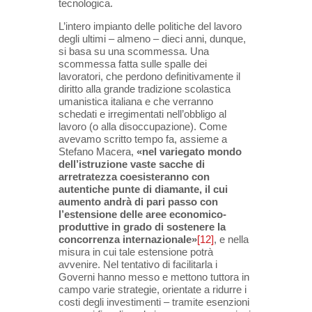
tecnologica.
L’intero impianto delle politiche del lavoro
degli ultimi – almeno – dieci anni, dunque,
si basa su una scommessa. Una
scommessa fatta sulle spalle dei
lavoratori, che perdono definitivamente il
diritto alla grande tradizione scolastica
umanistica italiana e che verranno
schedati e irregimentati nell’obbligo al
lavoro (o alla disoccupazione). Come
avevamo scritto tempo fa, assieme a
Stefano Macera,
«nel variegato mondo
dell’istruzione vaste sacche di
arretratezza coesisteranno con
autentiche punte di diamante, il cui
aumento andrà di pari passo con
l’estensione delle aree economico-
produttive in grado di sostenere la
concorrenza internazionale»
[12]
, e nella
misura in cui tale estensione potrà
avvenire. Nel tentativo di facilitarla i
Governi hanno messo e mettono tuttora in
campo varie strategie, orientate a ridurre i
costi degli investimenti – tramite esenzioni