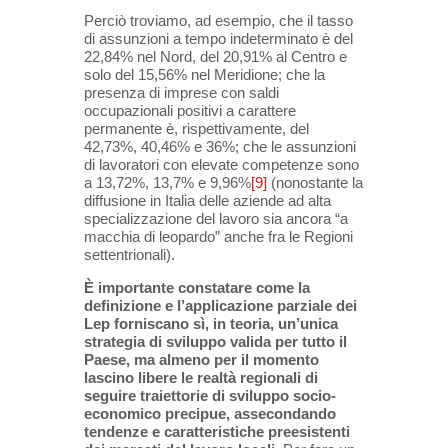
Perciò troviamo, ad esempio, che il tasso
di assunzioni a tempo indeterminato è del
22,84% nel Nord, del 20,91% al Centro e
solo del 15,56% nel Meridione; che la
presenza di imprese con saldi
occupazionali positivi a carattere
permanente è, rispettivamente, del
42,73%, 40,46% e 36%; che le assunzioni
di lavoratori con elevate competenze sono
a 13,72%, 13,7% e 9,96%
[9]
(nonostante la
diffusione in Italia delle aziende ad alta
specializzazione del lavoro sia ancora “a
macchia di leopardo” anche fra le Regioni
settentrionali).
È importante constatare come la
definizione e l’applicazione parziale dei
Lep forniscano sì, in teoria, un’unica
strategia di sviluppo valida per tutto il
Paese, ma almeno per il momento
lascino libere le realtà regionali di
seguire traiettorie di sviluppo socio-
economico precipue, assecondando
tendenze e caratteristiche preesistenti