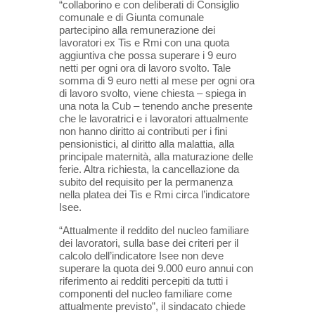
“collaborino e con deliberati di Consiglio
comunale e di Giunta comunale
partecipino alla remunerazione dei
lavoratori ex Tis e Rmi con una quota
aggiuntiva che possa superare i 9 euro
netti per ogni ora di lavoro svolto. Tale
somma di 9 euro netti al mese per ogni ora
di lavoro svolto, viene chiesta – spiega in
una nota la Cub – tenendo anche presente
che le lavoratrici e i lavoratori attualmente
non hanno diritto ai contributi per i fini
pensionistici, al diritto alla malattia, alla
principale maternità, alla maturazione delle
ferie. Altra richiesta, la cancellazione da
subito del requisito per la permanenza
nella platea dei Tis e Rmi circa l’indicatore
Isee.
“Attualmente il reddito del nucleo familiare
dei lavoratori, sulla base dei criteri per il
calcolo dell’indicatore Isee non deve
superare la quota dei 9.000 euro annui con
riferimento ai redditi percepiti da tutti i
componenti del nucleo familiare come
attualmente previsto”, il sindacato chiede