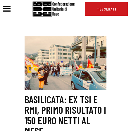
TESSERATI
HOME
CHI SIAMO
SEDI
NEWS
PODCAST CUB
TG CUB
INTERNAZIONALE
BASILICATA: EX TSI E
RASSEGNA STAMPA
RMI, PRIMO RISULTATO I
150 EURO NETTI AL
MESE