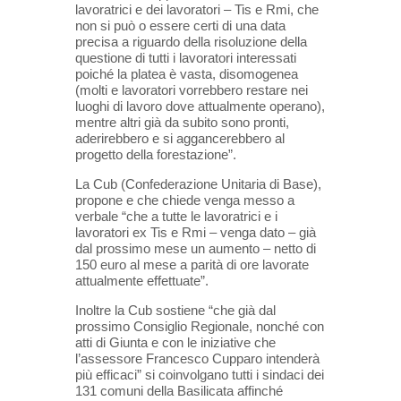
lavoratrici e dei lavoratori – Tis e Rmi, che
non si può o essere certi di una data
precisa a riguardo della risoluzione della
questione di tutti i lavoratori interessati
poiché la platea è vasta, disomogenea
(molti e lavoratori vorrebbero restare nei
luoghi di lavoro dove attualmente operano),
mentre altri già da subito sono pronti,
aderirebbero e si aggancerebbero al
progetto della forestazione”.
La Cub (Confederazione Unitaria di Base),
propone e che chiede venga messo a
verbale “che a tutte le lavoratrici e i
lavoratori ex Tis e Rmi – venga dato – già
dal prossimo mese un aumento – netto di
150 euro al mese a parità di ore lavorate
attualmente effettuate”.
Inoltre la Cub sostiene “che già dal
prossimo Consiglio Regionale, nonché con
atti di Giunta e con le iniziative che
l’assessore Francesco Cupparo intenderà
più efficaci” si coinvolgano tutti i sindaci dei
131 comuni della Basilicata affinché