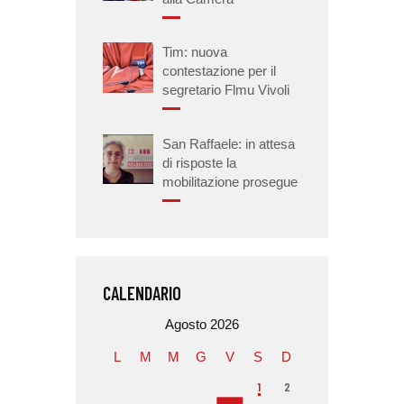
Tim: nuova
contestazione per il
segretario Flmu Vivoli
San Raffaele: in attesa
di risposte la
mobilitazione prosegue
CALENDARIO
Agosto 2026
L
M
M
G
V
S
D
1
2