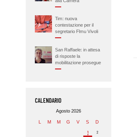
alla Camera
Tim: nuova
contestazione per il
segretario Flmu Vivoli
San Raffaele: in attesa
di risposte la
mobilitazione prosegue
CALENDARIO
Agosto 2026
L
M
M
G
V
S
D
1
2