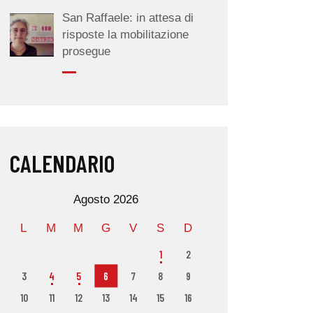
San Raffaele: in attesa di
risposte la mobilitazione
prosegue
CALENDARIO
Agosto 2026
L
M
M
G
V
S
D
1
2
3
4
5
6
7
8
9
10
11
12
13
14
15
16