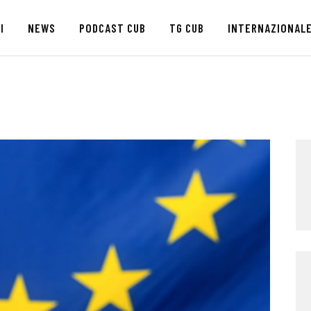
HOME
I
NEWS
PODCAST CUB
TG CUB
INTERNAZIONAL
CHI SIAMO
SEDI
NEWS
PODCAST CUB
TG CUB
INTERNAZIONALE
RASSEGNA STAMPA