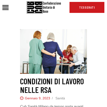
TESSERATI
HOME
CHI SIAMO
SEDI
NEWS
PODCAST CUB
TG CUB
INTERNAZIONALE
CONDIZIONI DI LAVORO
RASSEGNA STAMPA
NELLE RSA
Gennaio 9, 2023
Sanità
Cub Sanità Milano da tempo porta avanti