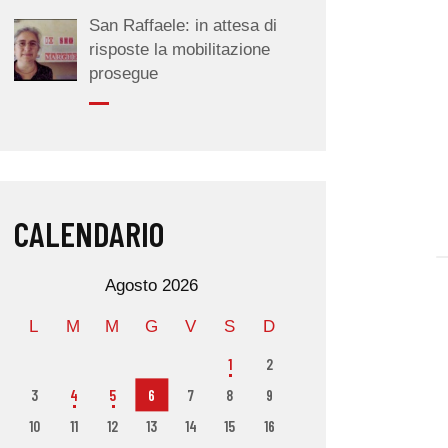
San Raffaele: in attesa di
risposte la mobilitazione
prosegue
CALENDARIO
Agosto 2026
L
M
M
G
V
S
D
1
2
3
4
5
6
7
8
9
10
11
12
13
14
15
16