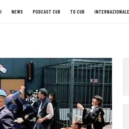
HOME
I
NEWS
PODCAST CUB
TG CUB
INTERNAZIONAL
CHI SIAMO
SEDI
NEWS
PODCAST CUB
TG CUB
INTERNAZIONALE
RASSEGNA STAMPA