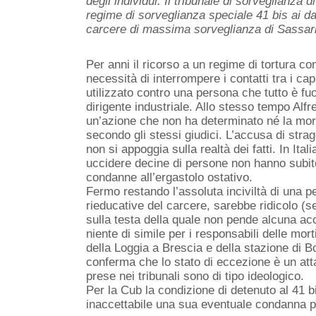
degli individui. Il tribunale di sorveglianza 
regime di sorveglianza speciale 41 bis ai da
carcere di massima sorveglianza di Sassar
Per anni il ricorso a un regime di tortura co
necessità di interrompere i contatti tra i ca
utilizzato contro una persona che tutto è fu
dirigente industriale. Allo stesso tempo Al
un’azione che non ha determinato né la mor
secondo gli stessi giudici. L’accusa di strag
non si appoggia sulla realtà dei fatti. In Ita
uccidere decine di persone non hanno subito
condanne all’ergastolo ostativo.
Fermo restando l’assoluta inciviltà di una p
rieducative del carcere, sarebbe ridicolo (
sulla testa della quale non pende alcuna ac
niente di simile per i responsabili delle mort
della Loggia a Brescia e della stazione di B
conferma che lo stato di eccezione è un attacc
prese nei tribunali sono di tipo ideologico.
Per la Cub la condizione di detenuto al 41 b
inaccettabile una sua eventuale condanna p