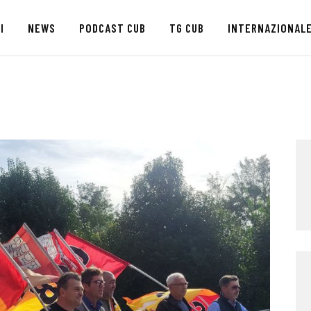
HOME
I
NEWS
PODCAST CUB
TG CUB
INTERNAZIONAL
CHI SIAMO
SEDI
NEWS
PODCAST CUB
TG CUB
INTERNAZIONALE
RASSEGNA STAMPA