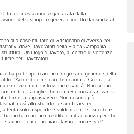
00, la manifestazione organizzata dalla
sione dello sciopero generale indetto dai sindacati
tano alla base militare di Gricignano di Aversa nel
istrativi dove i lavoratori della Flaica Campania
a struttura. Un luogo di lavoro, al centro di vertenze
tutele per i lavoratori.
nali, ha partecipato anche il segretario generale della
do: “Aumento dei salari, fermiamo la Guerra, la
a e servizi: come istruzione e sanità. Non si può
insostenibile, famiglie che non riescono ad arrivare a
lo, forse, a sopravvivere. Non ci sono più
lasciati così allo sbando, a sacrificarsi ed
, attenta solo a spendere soldi in armi e riscuotere
o, hanno tolto anche il reddito di cittadinanza per chi
 stanno le cose: un piano lavoro, non esiste!”.