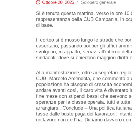
Ottobre 20, 2023
Sciopero generale
Si è tenuta questa mattina, verso le ore 10.
rappresentanza della CUB Campania, in occa
di base.
Il corteo si è mosso lungo le strade che por
casertano, passando poi per gli uffici ammin
svolgono, in appalto, servizi all’interno dell
sindacali, dove si chiedono maggiori diritti e 
Alla manifestazione, oltre ai segretari regio
CUB, Marcelo Amendola, che commenta a cal
popolazione ha bisogno di crescita economic
andare avanti così, il caro vita è diventato 
fine mese con stipendi bassi che servono so
speranze per la classe operaia, tutti e tutte 
arrangiarsi. Conclude – Una politica italiana
tasse dalle buste paga dei lavoratori; intant
un lavoro non ce l’ha. Diciamo davvero come