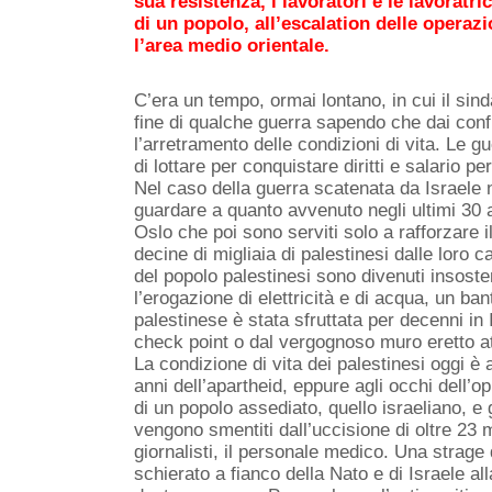
sua resistenza, i lavoratori e le lavoratr
di un popolo, all’escalation delle operazi
l’area medio orientale.
C’era un tempo, ormai lontano, in cui il sin
fine di qualche guerra sapendo che dai confli
l’arretramento delle condizioni di vita. Le 
di lottare per conquistare diritti e salario pe
Nel caso della guerra scatenata da Israele
guardare a quanto avvenuto negli ultimi 30 a
Oslo che poi sono serviti solo a rafforzare 
decine di migliaia di palestinesi dalle loro ca
del popolo palestinesi sono divenuti insoste
l’erogazione di elettricità e di acqua, un b
palestinese è stata sfruttata per decenni in 
check point o dal vergognoso muro eretto atto
La condizione di vita dei palestinesi oggi è 
anni dell’apartheid, eppure agli occhi dell’o
di un popolo assediato, quello israeliano, e g
vengono smentiti dall’uccisione di oltre 23 mi
giornalisti, il personale medico. Una strage
schierato a fianco della Nato e di Israele all