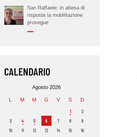
San Raffaele: in attesa di
risposte la mobilitazione
prosegue
CALENDARIO
Agosto 2026
L
M
M
G
V
S
D
1
2
3
4
5
6
7
8
9
10
11
12
13
14
15
16