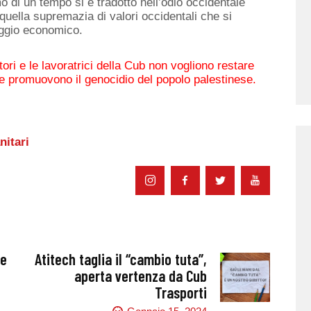
 di un tempo si è tradotto nell’odio occidentale
quella supremazia di valori occidentali che si
heggio economico.
ri e le lavoratrici della Cub non vogliono restare
he promuovono il genocidio del popolo palestinese.
nitari
ze
Atitech taglia il “cambio tuta”,
aperta vertenza da Cub
Trasporti