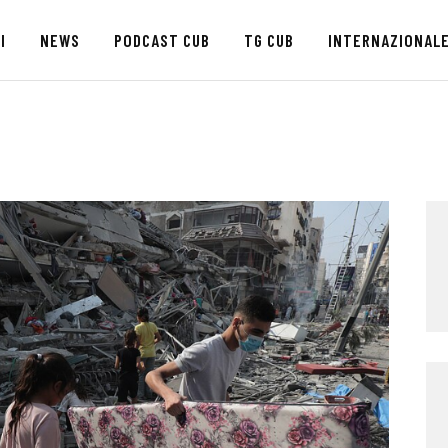
HOME
I
NEWS
PODCAST CUB
TG CUB
INTERNAZIONAL
CHI SIAMO
SEDI
NEWS
PODCAST CUB
TG CUB
INTERNAZIONALE
RASSEGNA STAMPA