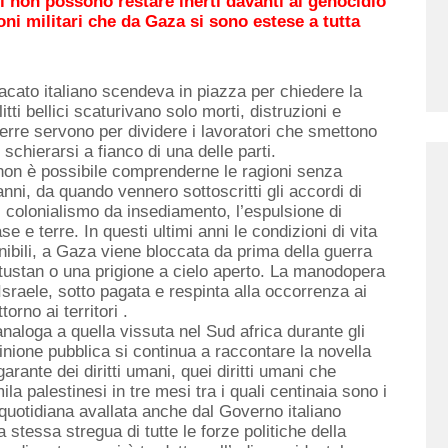
ici non possono restare inerti davanti al genocidio
oni militari che da Gaza si sono estese a tutta
dacato italiano scendeva in piazza per chiedere la
tti bellici scaturivano solo morti, distruzioni e
guerre servono per dividere i lavoratori che smettono
r schierarsi a fianco di una delle parti.
 non è possibile comprenderne le ragioni senza
nni, da quando vennero sottoscritti gli accordi di
il colonialismo da insediamento, l’espulsione di
se e terre. In questi ultimi anni le condizioni di vita
nibili, a Gaza viene bloccata da prima della guerra
antustan o una prigione a cielo aperto. La manodopera
Israele, sotto pagata e respinta alla occorrenza ai
rno ai territori .
analoga a quella vissuta nel Sud africa durante gli
pinione pubblica si continua a raccontare la novella
arante dei diritti umani, quei diritti umani che
la palestinesi in tre mesi tra i quali centinaia sono i
 quotidiana avallata anche dal Governo italiano
a stessa stregua di tutte le forze politiche della