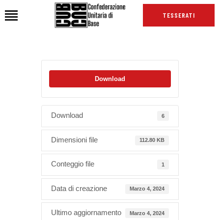
TESSERATI
HOME
Download
CHI SIAMO
SEDI
NEWS
Download
6
PODCAST CUB
Dimensioni file
112.80 KB
TG CUB
INTERNAZIONALE
Conteggio file
1
RASSEGNA STAMPA
Data di creazione
Marzo 4, 2024
Ultimo aggiornamento
Marzo 4, 2024