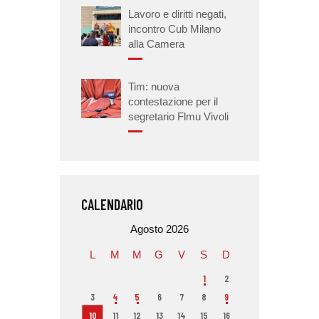
Lavoro e diritti negati,
incontro Cub Milano
alla Camera
Tim: nuova
contestazione per il
segretario Flmu Vivoli
CALENDARIO
Agosto 2026
L
M
M
G
V
S
D
1
2
3
4
5
6
7
8
9
10
11
12
13
14
15
16