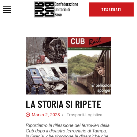
TESSERATI
HOME
CHI SIAMO
SEDI
NEWS
PODCAST CUB
TG CUB
INTERNAZIONALE
LA STORIA SI RIPETE
RASSEGNA STAMPA
Marzo 2, 2023
Trasporti-Logistica
Riportiamo la riflessione dei ferrovieri della
Cub dopo il disastro ferroviario di Tampa,
in Grecia, che ripropone le dinamiche che