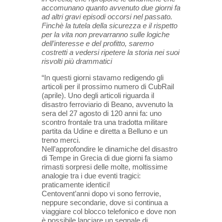
accomunano quanto avvenuto due giorni fa
ad altri gravi episodi occorsi nel passato.
Finchè la tutela della sicurezza e il rispetto
per la vita non prevarranno sulle logiche
dell’interesse e del profitto, saremo
costretti a vedersi ripetere la storia nei suoi
risvolti più drammatici
“In questi giorni stavamo redigendo gli
articoli per il prossimo numero di CubRail
(aprile). Uno degli articoli riguarda il
disastro ferroviario di Beano, avvenuto la
sera del 27 agosto di 120 anni fa: uno
scontro frontale tra una tradotta militare
partita da Udine e diretta a Belluno e un
treno merci.
Nell’approfondire le dinamiche del disastro
di Tempe in Grecia di due giorni fa siamo
rimasti sorpresi delle molte, moltissime
analogie tra i due eventi tragici:
praticamente identici!
Centovent’anni dopo vi sono ferrovie,
neppure secondarie, dove si continua a
viaggiare col blocco telefonico e dove non
è possibile lanciare un segnale di