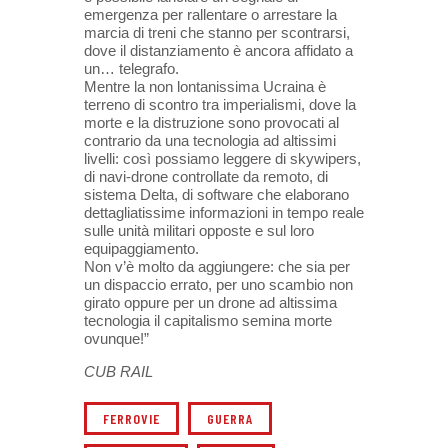
emergenza per rallentare o arrestare la
marcia di treni che stanno per scontrarsi,
dove il distanziamento è ancora affidato a
un… telegrafo.
Mentre la non lontanissima Ucraina è
terreno di scontro tra imperialismi, dove la
morte e la distruzione sono provocati al
contrario da una tecnologia ad altissimi
livelli: così possiamo leggere di skywipers,
di navi-drone controllate da remoto, di
sistema Delta, di software che elaborano
dettagliatissime informazioni in tempo reale
sulle unità militari opposte e sul loro
equipaggiamento.
Non v’è molto da aggiungere: che sia per
un dispaccio errato, per uno scambio non
girato oppure per un drone ad altissima
tecnologia il capitalismo semina morte
ovunque!”
CUB RAIL
FERROVIE
GUERRA