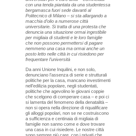
con una tenda piantata da una studentessa
bergamasca fuori sede davanti al
Politecnico di Milano – si sta allargando a
macchia d’olio a numerose città
universitarie. Si tratta di una protesta che
denuncia una situazione ormai ingestibile
per migliaia di studenti e le loro famiglie
che non possono permettersi di pagare
nemmeno una casa ma ormai anche un
posto letto nelle città in cui risiedono per
frequentare l’università
Da anni Unione Inquilini, e non solo,
denunciano l’assenza di serie e strutturali
politiche per la casa, mancano investimenti
nell’edilizia popolare, negli studentati,
politiche che agevolino le giovani coppie
che scelgono di comperare casa – e poi ci
si lamenta del fenomeno della denatalità –
non si opera nella direzione di riqualificare
gli alloggi popolari, non se ne costruiscono
a sufficienza e centinaia di migliaia di
famiglie non sanno come e dove trovare
una casa in cui risiedere. Le nostre città
sono sempre più care, con i privati che