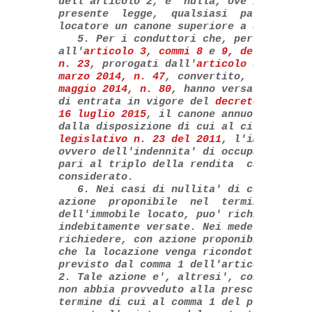
dell'articolo 2, e' nulla, ove in contras
presente  legge,  qualsiasi  pattuizione 
locatore un canone superiore a quello con
   5. Per i conduttori che, per gli effet
all'
articolo 3, commi 8
 e 
9, del decreto
n. 23
, prorogati dall'
articolo 5, comma 
marzo 2014, n. 47
, convertito,  con  mod
maggio 2014, n. 80
, hanno versato, nel p
di entrata in vigore del 
decreto legisla
16 luglio 2015
, il canone annuo di locaz
dalla disposizione di cui al citato 
arti
legislativo n. 23 del 2011
, l'importo de
ovvero dell'indennita' di occupazione mat
pari al triplo della rendita  catastale  
considerato. 

   6. Nei casi di nullita' di cui  al  co
azione  proponibile  nel  termine  di  se
dell'immobile locato, puo' richiedere  la
indebitamente versate. Nei medesimi casi 
richiedere, con azione proponibile dinanz
che la locazione venga ricondotta  a  con
previsto dal comma 1 dell'articolo 2 ovve
2. Tale azione e', altresi', consentita n
non abbia provveduto alla prescritta regi
termine di cui al comma 1 del presente  a