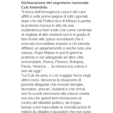
Dichiarazione del segretario nazionale
Cub Amendola
“Il tema dell’emergenza casa e del caro
affitti è sulle prime pagine di tutti i giornali
dopo che dal Politecnico di Milano è partita
la protesta messa in atto da una
studentessa fuori sede che come centinaia
di migliaia di altri studenti non è in grado di
fare fronte alle spese esorbitanti che il
mercato immobiliare impone a chi intenda
affittare un appartamento o anche solo una
stanza. Dopo Milano in pochi giorni la
protesta si sta allargando ad altre città
universitarie, Roma, Firenze, Bologna,
Pavia, Venezia … la misura era colma e
non da oggi.”
“La Cub da anni, e con maggior forza negli
ultimi mesi, denuncia la situazione di
povertà dilagante che investe famiglie,
lavoratori, precari, studenti e che ormai
non fa sconti nemmeno alla classe media
era ora che questi temi tornassero al
centro del dibattito politico, da troppo
tempo sono inascoltate le rivendicazioni di
milioni di cittadini e lavoratori che non sono