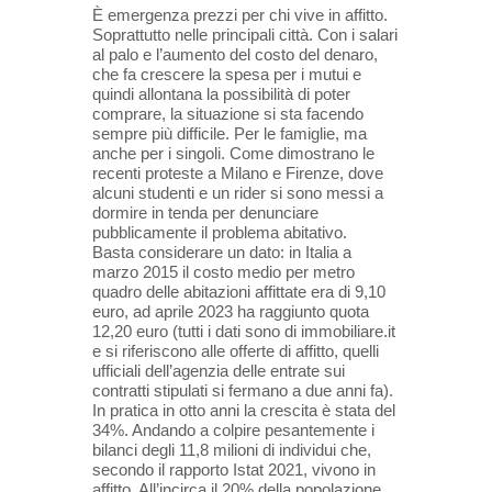
È emergenza prezzi per chi vive in affitto.
Soprattutto nelle principali città. Con i salari
al palo e l’aumento del costo del denaro,
che fa crescere la spesa per i mutui e
quindi allontana la possibilità di poter
comprare, la situazione si sta facendo
sempre più difficile. Per le famiglie, ma
anche per i singoli. Come dimostrano le
recenti proteste a Milano e Firenze, dove
alcuni studenti e un rider si sono messi a
dormire in tenda per denunciare
pubblicamente il problema abitativo.
Basta considerare un dato: in Italia a
marzo 2015 il costo medio per metro
quadro delle abitazioni affittate era di 9,10
euro, ad aprile 2023 ha raggiunto quota
12,20 euro (tutti i dati sono di immobiliare.it
e si riferiscono alle offerte di affitto, quelli
ufficiali dell’agenzia delle entrate sui
contratti stipulati si fermano a due anni fa).
In pratica in otto anni la crescita è stata del
34%. Andando a colpire pesantemente i
bilanci degli 11,8 milioni di individui che,
secondo il rapporto Istat 2021, vivono in
affitto. All’incirca il 20% della popolazione,