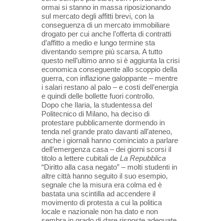
ormai si stanno in massa riposizionando
sul mercato degli affitti brevi, con la
conseguenza di un mercato immobiliare
drogato per cui anche l’offerta di contratti
d’affitto a medio e lungo termine sta
diventando sempre più scarsa. A tutto
questo nell’ultimo anno si è aggiunta la crisi
economica conseguente allo scoppio della
guerra, con inflazione galoppante – mentre
i salari restano al palo – e costi dell’energia
e quindi delle bollette fuori controllo.
Dopo che Ilaria, la studentessa del
Politecnico di Milano, ha deciso di
protestare pubblicamente dormendo in
tenda nel grande prato davanti all’ateneo,
anche i giornali hanno cominciato a parlare
dell’emergenza casa – dei giorni scorsi il
titolo a lettere cubitali de
La Repubblica
“Diritto alla casa negato” – molti studenti in
altre città hanno seguito il suo esempio,
segnale che la misura era colma ed è
bastata una scintilla ad accendere il
movimento di protesta a cui la politica
locale e nazionale non ha dato e non
sembra in grado di dare risposte adeguate.