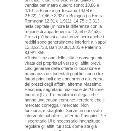
vendita per metro quadro sono: 18,86 e
4.101 a Firenze (in Toscana 14,08 e
2.522); 17,46 e 3.327 a Bologna (in Emilia-
Romagna 12,91 e 1.911); 14,75 e 3.313
nella capitale (minore la differenza con la
regione di appartenenza: 13,59 e 2.453).
Prezzi più bassi al sud, dove però anche i
redditi sono generalmente inferiori: a Napoli
12,82/2.733, Bari 10,38/1.895 e Palermo
8,09/1.355.
«Turistificazione delle città e conseguente
virata dei proprietari verso gli affitti brevi,
calo generale delle offerte di locazione e
mancanza di studentati pubblici sono i tre
fattori principali che concorrono alla corsa
dei prezzi degli affitti», afferma Massimo
Pasquini, segretario nazionale dell’Unione
Inquilini (Ui). Tre problemi collegati che
hanno una causa comune: «credere che il
mercato corregga il mercato. Non
funziona, è sbagliato. Serve un rinnovato
intervento pubblico», afferma Pasquini. Per
il segretario Ui è necessario innanzitutto
regolare gli affitti turistici, come sta già