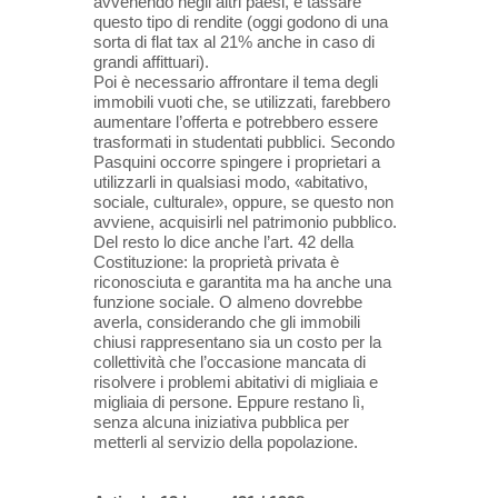
avvenendo negli altri paesi, e tassare
questo tipo di rendite (oggi godono di una
sorta di flat tax al 21% anche in caso di
grandi affittuari).
Poi è necessario affrontare il tema degli
immobili vuoti che, se utilizzati, farebbero
aumentare l’offerta e potrebbero essere
trasformati in studentati pubblici. Secondo
Pasquini occorre spingere i proprietari a
utilizzarli in qualsiasi modo, «abitativo,
sociale, culturale», oppure, se questo non
avviene, acquisirli nel patrimonio pubblico.
Del resto lo dice anche l’art. 42 della
Costituzione: la proprietà privata è
riconosciuta e garantita ma ha anche una
funzione sociale. O almeno dovrebbe
averla, considerando che gli immobili
chiusi rappresentano sia un costo per la
collettività che l’occasione mancata di
risolvere i problemi abitativi di migliaia e
migliaia di persone. Eppure restano lì,
senza alcuna iniziativa pubblica per
metterli al servizio della popolazione.