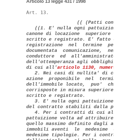
Articolo 13 legge 431 / 1998
Art. 13.
(( (Patti contrari all
((1. E' nulla ogni pattuizione volta a
canone di locazione  superiore  a  quello
scritto e registrato. E' fatto carico al 
registrazione  nel  termine  perentorio  
documentata  comunicazione,  nei  success
conduttore  ed  all'amministratore  del  
dell'ottemperanza agli obblighi di tenuta
di cui all'
articolo 1130, numero 6), del
   2. Nei casi di nullita' di cui  al  co
azione  proponibile  nel  termine  di  se
dell'immobile locato,  puo'  chiedere  la
corrisposte in misura superiore al canone
scritto e registrato. 

   3. E' nulla ogni pattuizione volta a d
del contratto stabiliti dalla presente le
   4. Per i contratti di cui al comma 3 d
pattuizione volta ad attribuire al locato
quello massimo definito dagli accordi con
immobili aventi  le  medesime  caratteris
medesime tipologie. Per i contratti stipu