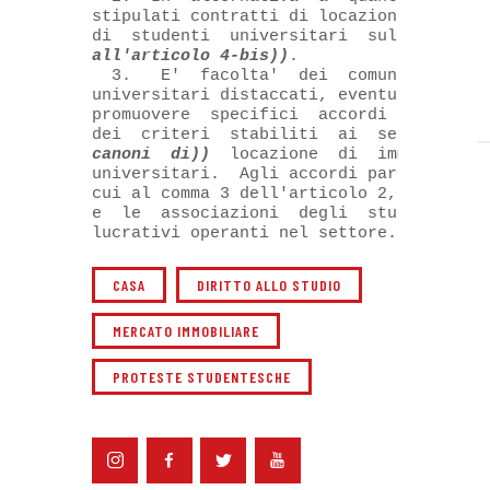
stipulati contratti di locazione per sodd
di  studenti  universitari  sulla base 
(
all'articolo 4-bis))
.

  3.   E'  facolta'  dei  comuni  sede  d
universitari distaccati, eventualmente d'
promuovere  specifici  accordi  locali pe
dei  criteri  stabiliti  ai  sensi del c
canoni  di))
  locazione  di  immobili  a
universitari.  Agli accordi partecipano, 
cui al comma 3 dell'articolo 2, le aziend
e  le  associazioni  degli  studenti, non
lucrativi operanti nel settore.
CASA
DIRITTO ALLO STUDIO
MERCATO IMMOBILIARE
PROTESTE STUDENTESCHE