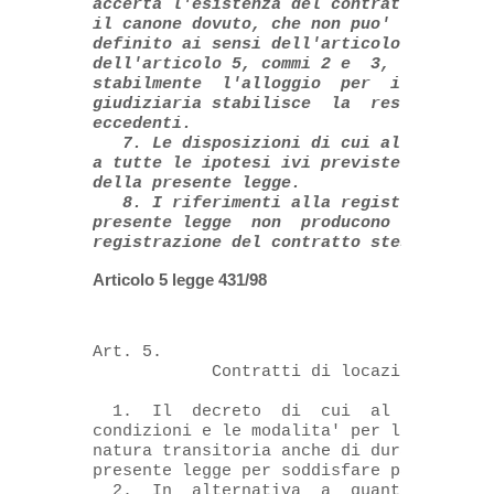
accerta l'esistenza del contratto di loca
il canone dovuto, che non puo'  eccedere 
definito ai sensi dell'articolo 2 ovvero 
dell'articolo 5, commi 2 e  3,  nel  caso
stabilmente  l'alloggio  per  i  motivi  
giudiziaria stabilisce  la  restituzione 
eccedenti. 

   7. Le disposizioni di cui al comma 6 d
a tutte le ipotesi ivi previste insorte s
della presente legge. 

   8. I riferimenti alla registrazione  d
presente legge  non  producono  effetti  
registrazione del contratto stesso))
.
Articolo 5 legge 431/98
Art. 5.

            Contratti di locazione di nat
  1.  Il  decreto  di  cui  al  comma  2 
condizioni e le modalita' per la stipula 
natura transitoria anche di durata inferi
presente legge per soddisfare particolari
  2.  In  alternativa  a  quanto previsto