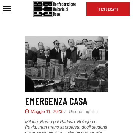
TESSERATI
HOME
CHI SIAMO
SEDI
NEWS
PODCAST CUB
TG CUB
INTERNAZIONALE
EMERGENZA CASA
RASSEGNA STAMPA
Maggio 11, 2023
Unione Inquilini
Milano, Roma poi Padova, Bologna e
Pavia, man mano la protesta degli studenti
universitari per il caro affitti – cominciata