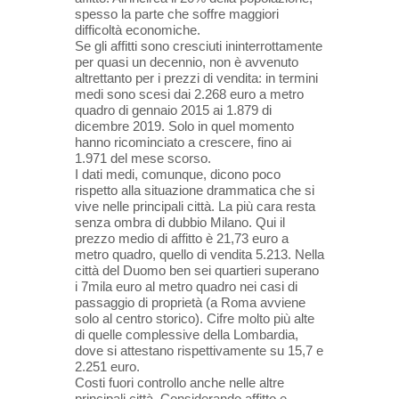
spesso la parte che soffre maggiori
difficoltà economiche.
Se gli affitti sono cresciuti ininterrottamente
per quasi un decennio, non è avvenuto
altrettanto per i prezzi di vendita: in termini
medi sono scesi dai 2.268 euro a metro
quadro di gennaio 2015 ai 1.879 di
dicembre 2019. Solo in quel momento
hanno ricominciato a crescere, fino ai
1.971 del mese scorso.
I dati medi, comunque, dicono poco
rispetto alla situazione drammatica che si
vive nelle principali città. La più cara resta
senza ombra di dubbio Milano. Qui il
prezzo medio di affitto è 21,73 euro a
metro quadro, quello di vendita 5.213. Nella
città del Duomo ben sei quartieri superano
i 7mila euro al metro quadro nei casi di
passaggio di proprietà (a Roma avviene
solo al centro storico). Cifre molto più alte
di quelle complessive della Lombardia,
dove si attestano rispettivamente su 15,7 e
2.251 euro.
Costi fuori controllo anche nelle altre
principali città. Considerando affitto e