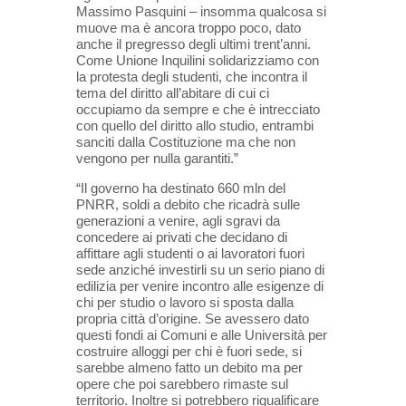
Massimo Pasquini – insomma qualcosa si
muove ma è ancora troppo poco, dato
anche il pregresso degli ultimi trent’anni.
Come Unione Inquilini solidarizziamo con
la protesta degli studenti, che incontra il
tema del diritto all’abitare di cui ci
occupiamo da sempre e che è intrecciato
con quello del diritto allo studio, entrambi
sanciti dalla Costituzione ma che non
vengono per nulla garantiti.”
“Il governo ha destinato 660 mln del
PNRR, soldi a debito che ricadrà sulle
generazioni a venire, agli sgravi da
concedere ai privati che decidano di
affittare agli studenti o ai lavoratori fuori
sede anziché investirli su un serio piano di
edilizia per venire incontro alle esigenze di
chi per studio o lavoro si sposta dalla
propria città d’origine. Se avessero dato
questi fondi ai Comuni e alle Università per
costruire alloggi per chi è fuori sede, si
sarebbe almeno fatto un debito ma per
opere che poi sarebbero rimaste sul
territorio. Inoltre si potrebbero riqualificare