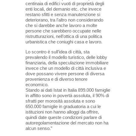
centinaia di edifici vuoti di proprietà degli
enti locali, del demanio etc. che invece
restano sfitti e senza manutenzione si
deteriorano, tra l’altro non considerando
che si darebbe anche lavoro a molte
persone che sarebbero occupate nelle
ristrutturazioni, nell’ottica di una politica
urbanistica che coniughi casa e lavoro.
Lo scontro è sull’idea di città, sta
prevalendo il modello turistico, delle lobby
finanziaria, della speculazione immobiliare
invece che un modello di città inclusiva e
dove possano vivere persone di diversa
provenienza e di diverso tenore
economico.
Stando ai dati Istat in Italia 899.000 famiglie
in affitto sono in povertà assoluta, il 90% di
sfratti per morosità assoluta e sono
650.000 famiglie in graduatoria a cui le
istituzioni non hanno alloggi da offrire,
quindi date queste condizioni parlare di
autoregolamentazione del mercato non ha
alcun senso.”