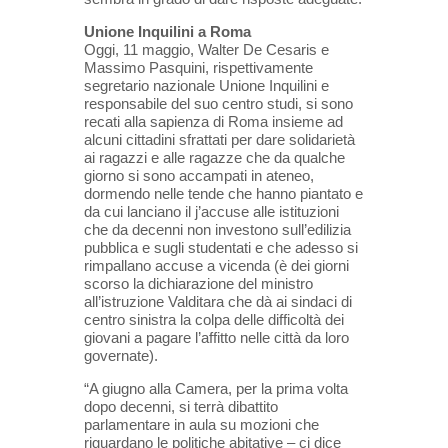
Unione Inquilini a Roma
Oggi, 11 maggio, Walter De Cesaris e
Massimo Pasquini, rispettivamente
segretario nazionale Unione Inquilini e
responsabile del suo centro studi, si sono
recati alla sapienza di Roma insieme ad
alcuni cittadini sfrattati per dare solidarietà
ai ragazzi e alle ragazze che da qualche
giorno si sono accampati in ateneo,
dormendo nelle tende che hanno piantato e
da cui lanciano il j’accuse alle istituzioni
che da decenni non investono sull’edilizia
pubblica e sugli studentati e che adesso si
rimpallano accuse a vicenda (è dei giorni
scorso la dichiarazione del ministro
all’istruzione Valditara che dà ai sindaci di
centro sinistra la colpa delle difficoltà dei
giovani a pagare l’affitto nelle città da loro
governate).
“A giugno alla Camera, per la prima volta
dopo decenni, si terrà dibattito
parlamentare in aula su mozioni che
riguardano le politiche abitative – ci dice