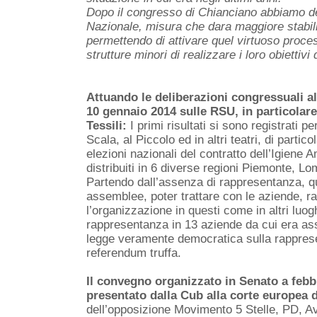
Dopo il congresso di Chianciano abbiamo def
Nazionale, misura che dara maggiore stabili
permettendo di attivare quel virtuoso proces
strutture minori di realizzare i loro obiettivi 
Attuando le deliberazioni congressuali a
10 gennaio 2014 sulle RSU, in particolare
Tessili:
I primi risultati si sono registrati pe
Scala, al Piccolo ed in altri teatri, di partic
elezioni nazionali del contratto dell’Igiene
distribuiti in 6 diverse regioni Piemonte, Lo
Partendo dall’assenza di rappresentanza, qu
assemblee, poter trattare con le aziende, ra
l’organizzazione in questi come in altri luogh
rappresentanza in 13 aziende da cui era as
legge veramente democratica sulla rappres
referendum truffa.
Il convegno organizzato in Senato a febb
presentato dalla Cub alla corte europea de
dell’opposizione Movimento 5 Stelle, PD, 