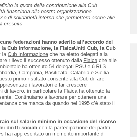
inito la quota della contribuzione alla Cub
tà finanziaria alla nostra organizzazione
so di solidarietà interna che permetterà anche alle
di crescita
lcune federazioni hanno aderito all’accordo del
 la Cub Informazione, la FlaicaUniti Cub, la Cub
r la
Cub Informazione
che ha eletto delegati alla
olare rilievo il successo ottenuto dalla
Flaica
che alle
 Ambientale ha ottenuto 54 delegati RSU e 6 RLS
mbardia, Campania, Basilicata, Calabria e Sicilia.
esto primo risultato consente alla Cub di fare
ppresentare i lavoratori e far crescere
i di lavoro, in particolare la Flaica ha ottenuto la
sente. Continuiamo a lavorare per ottenere una
entanza che manca da quando nel 1995 c’è stato il
raio sul salario minimo in occasione del ricorso
i diritti sociali
con la partecipazione dei partiti
Avs ha rappresentato un momento importante di