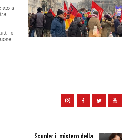
.
ciato a
tra
tti le
buone
Scuola: il mistero della