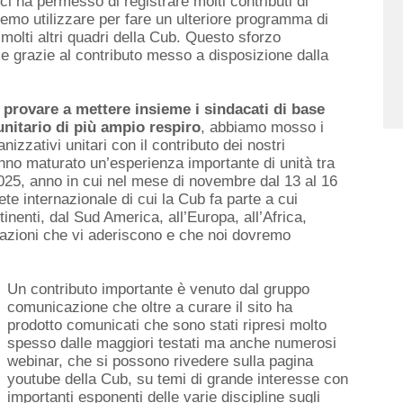
ci ha permesso di registrare molti contributi di
remo utilizzare per fare un ulteriore programma di
 molti altri quadri della Cub. Questo sforzo
e grazie al contributo messo a disposizione dalla
 provare a mettere insieme i sindacati di base
unitario di più ampio respiro
, abbiamo mosso i
izzativi unitari con il contributo dei nostri
nno maturato un’esperienza importante di unità tra
025, anno in cui nel mese di novembre dal 13 al 16
te internazionale di cui la Cub fa parte a cui
inenti, dal Sud America, all’Europa, all’Africa,
zazioni che vi aderiscono e che noi dovremo
Un contributo importante è venuto dal gruppo
comunicazione che oltre a curare il sito ha
prodotto comunicati che sono stati ripresi molto
spesso dalle maggiori testati ma anche numerosi
webinar, che si possono rivedere sulla pagina
youtube della Cub, su temi di grande interesse con
importanti esponenti delle varie discipline sugli