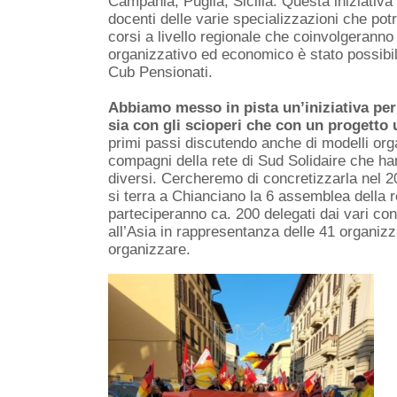
Campania, Puglia, Sicilia. Questa iniziativa 
docenti delle varie specializzazioni che pot
corsi a livello regionale che coinvolgeranno
organizzativo ed economico è stato possibil
Cub Pensionati.
Abbiamo messo in pista un’iniziativa per
sia con gli scioperi che con un progetto 
primi passi discutendo anche di modelli organ
compagni della rete di Sud Solidaire che ha
diversi. Cercheremo di concretizzarla nel 2
si terra a Chianciano la 6 assemblea della re
parteciperanno ca. 200 delegati dai vari cont
all’Asia in rappresentanza delle 41 organiz
organizzare.