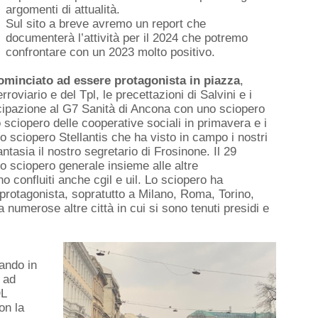
argomenti di attualità.
Sul sito a breve avremo un report che
documenterà l’attività per il 2024 che potremo
confrontare con un 2023 molto positivo.
cominciato ad essere protagonista in piazza
,
rroviario e del Tpl, le precettazioni di Salvini e i
ecipazione al G7 Sanità di Ancona con uno sciopero
sciopero delle cooperative sociali in primavera e i
 Lo sciopero Stellantis che ha visto in campo i nostri
tasia il nostro segretario di Frosinone. Il 29
 sciopero generale insieme alle altre
o confluiti anche cgil e uil. Lo sciopero ha
protagonista, sopratutto a Milano, Roma, Torino,
 numerose altre città in cui si sono tenuti presidi e
tando in
 ad
DL
on la