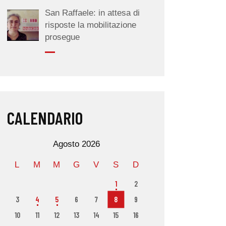
San Raffaele: in attesa di
risposte la mobilitazione
prosegue
CALENDARIO
Agosto 2026
L
M
M
G
V
S
D
1
2
3
4
5
6
7
8
9
10
11
12
13
14
15
16