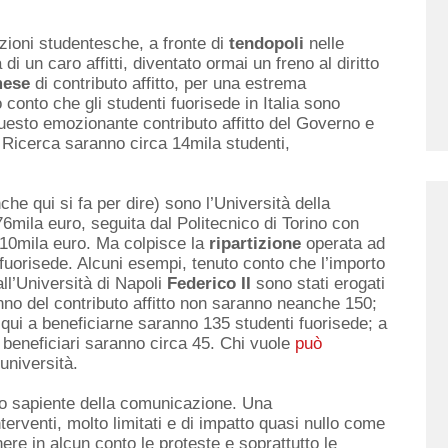
azioni studentesche, a fronte di
tendopoli
nelle
di un caro affitti, diventato ormai un freno al diritto
mese
di contributo affitto, per una estrema
conto che gli studenti fuorisede in Italia sono
questo emozionante contributo affitto del Governo e
 e Ricerca saranno circa 14mila studenti,
he qui si fa per dire) sono l’Università della
76mila euro, seguita dal Politecnico di Torino con
210mila euro. Ma colpisce la
ripartizione
operata ad
fuorisede. Alcuni esempi, tenuto conto che l’importo
all’Università di Napoli
Federico II
sono stati erogati
nno del contributo affitto non saranno neanche 150;
 qui a beneficiarne saranno 135 studenti fuorisede; a
 beneficiari saranno circa 45. Chi vuole
può
università.
so sapiente della comunicazione. Una
rventi, molto limitati e di impatto quasi nullo come
ere in alcun conto le proteste e soprattutto le