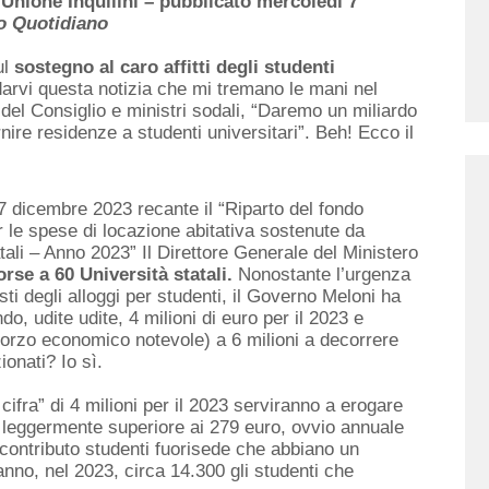
Unione Inquilini – pubblicato mercoledì 7
to Quotidiano
ul
sostegno al caro affitti
degli studenti
arvi questa notizia che mi tremano le mani nel
 del Consiglio e ministri sodali, “Daremo un miliardo
rnire residenze a studenti universitari”. Beh! Ecco il
7 dicembre 2023 recante il “Riparto del fondo
r le spese di locazione abitativa sostenute da
tatali – Anno 2023” Il Direttore Generale del Ministero
sorse a 60 Università statali.
Nonostante l’urgenza
sti degli alloggi per studenti, il Governo Meloni ha
ndo, udite udite, 4 milioni di euro per il 2023 e
orzo economico notevole) a 6 milioni a decorrere
onati? Io sì.
a cifra” di 4 milioni per il 2023 serviranno a erogare
e leggermente superiore ai 279 euro, ovvio annuale
ontributo studenti fuorisede che abbiano un
anno, nel 2023, circa 14.300 gli studenti che