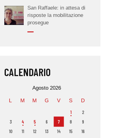
San Raffaele: in attesa di
risposte la mobilitazione
prosegue
CALENDARIO
Agosto 2026
L
M
M
G
V
S
D
1
2
3
4
5
6
7
8
9
10
11
12
13
14
15
16