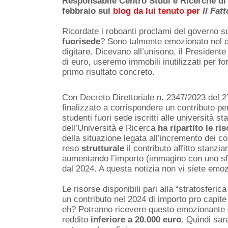
Responsabile Centro Studi e Ricerche di 
febbraio sul
blog da lui tenuto per
Il Fat
Ricordate i roboanti proclami del governo s
fuorisede
? Sono talmente emozionato nel d
digitare. Dicevano all’unisono, il Presidente
di euro, useremo immobili inutilizzati per fo
primo risultato concreto.
Con Decreto Direttoriale n. 2347/2023 del 2
finalizzato a corrispondere un contributo pe
studenti fuori sede iscritti alle università s
dell’Università e Ricerca
ha ripartito le ri
della situazione legata all’incremento dei co
reso
strutturale
il contributo affitto stanzia
aumentando l’importo (immagino con uno sf
dal 2024. A questa notizia non vi siete emozi
Le risorse disponibili pari alla “stratosferic
un contributo nel 2024 di importo pro capit
eh? Potranno ricevere questo emozionante c
reddito
inferiore a 20.000 euro
. Quindi sar