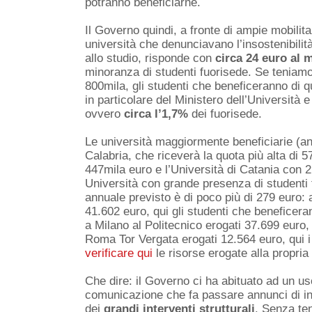
potranno beneficiarne.
Il Governo quindi, a fronte di ampie mobilit
università che denunciavano l’insostenibilità 
allo studio, risponde con
circa 24 euro al 
minoranza di studenti fuorisede. Se teniamo 
800mila, gli studenti che beneficeranno di 
in particolare del Ministero dell’Università
ovvero
circa l’1,7%
dei fuorisede.
Le università maggiormente beneficiarie (anc
Calabria, che riceverà la quota più alta di 5
447mila euro e l’Università di Catania con 
Università con grande presenza di studenti 
annuale previsto è di poco più di 279 euro: 
41.602 euro, qui gli studenti che beneficera
a Milano al Politecnico erogati 37.699 euro,
Roma Tor Vergata erogati 12.564 euro, qui i
verificare qui
le risorse erogate alla propria 
Che dire: il Governo ci ha abituato ad un u
comunicazione che fa passare annunci di inte
dei
grandi interventi
strutturali
. Senza ten