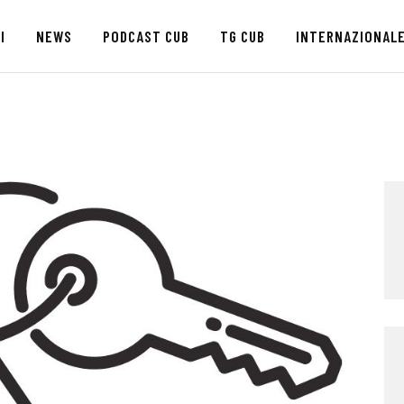
HOME
I
NEWS
PODCAST CUB
TG CUB
INTERNAZIONAL
CHI SIAMO
SEDI
NEWS
PODCAST CUB
TG CUB
INTERNAZIONALE
RASSEGNA STAMPA