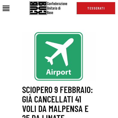
TESSERATI
HOME
CHI SIAMO
SEDI
NEWS
PODCAST CUB
TG CUB
INTERNAZIONALE
SCIOPERO 9 FEBBRAIO:
RASSEGNA STAMPA
GIÀ CANCELLATI 41
VOLI DA MALPENSA E
25 DA LINATE