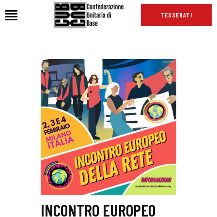
TESSERATI
HOME
CHI SIAMO
SEDI
NEWS
PODCAST CUB
TG CUB
INTERNAZIONALE
RASSEGNA STAMPA
INCONTRO EUROPEO