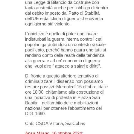
una Legge di Bilancio da costruire con
tanta austerità anche per l’obbligo di rientro
dal debito imposto dal Patto di Stabilità
dell’UE e dal clima di guerra che diventa
ogni giorno più violento.
L’obiettivo è quello di poter continuare
indisturbati la guerra interna contro i ceti
popolari garantendosi un contesto sociale
pacificato, perché hanno paura che tutti si
rendano conto della realtà della tendenza
alla guerra e ad un’ economia di guerra
che vuol dire l’ attacco a salari e diritti”.
Di fronte a questo ulteriore tentativo di
criminalizzare il dissenso non possiamo
restare passivi. Mercoledì 16 ottobre, dalle
ore 18.00, chiamiamo alla costruzione di
una iniziativa di protesta in Piazza San
Babila – nell’ambito delle mobilitazioni
nazionali per ottenere l’abbattimento del
DDL 1660.
Cub, CSOA Vittoria, SialCobas
Ansa Milano, 16 ottobre 2024
;