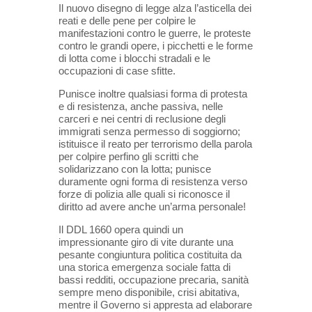
Il nuovo disegno di legge alza l’asticella dei
reati e delle pene per colpire le
manifestazioni contro le guerre, le proteste
contro le grandi opere, i picchetti e le forme
di lotta come i blocchi stradali e le
occupazioni di case sfitte.
Punisce inoltre qualsiasi forma di protesta
e di resistenza, anche passiva, nelle
carceri e nei centri di reclusione degli
immigrati senza permesso di soggiorno;
istituisce il reato per terrorismo della parola
per colpire perfino gli scritti che
solidarizzano con la lotta; punisce
duramente ogni forma di resistenza verso
forze di polizia alle quali si riconosce il
diritto ad avere anche un’arma personale!
Il DDL 1660 opera quindi un
impressionante giro di vite durante una
pesante congiuntura politica costituita da
una storica emergenza sociale fatta di
bassi redditi, occupazione precaria, sanità
sempre meno disponibile, crisi abitativa,
mentre il Governo si appresta ad elaborare