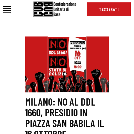
TESSERATI
HOME
CHI SIAMO
SEDI
NEWS
PODCAST CUB
TG CUB
INTERNAZIONALE
MILANO: NO AL DDL
RASSEGNA STAMPA
1660, PRESIDIO IN
PIAZZA SAN BABILA IL
16 OTTOBRE