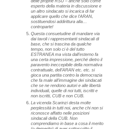
delle proprie RSU – anche solo come
esperto della materia in discussione e
un altro sindacato si incarica di far
applicare quello che dice l’ARAN,
sostituendosi addirittura alla…
controparte!
Questa consuetudine di mandare via
dai tavoli i rappresentanti sindacali di
base, che si trascina da qualche
tempo, non solo ci è del tutto
ESTRANEA ma vista dall’esterno fa
una certa impressione, perché dietro il
paravento ineccepibile della normativa
contrattuale, dell’ARAN etc. etc. si
gioca una partita contro la democrazia
che fa male all’immagine dei sindacati
che se ne rendono autori e alle libertà
individuali, quelle di noi tutti, iscritti e
non iscritti, CUB e non CUB.
La vicenda Scarinzi desta molte
perplessità in tutti noi, anche chi non si
riconosce affatto nelle posizioni
sindacali della CUB. Non
comprendiamo in base a cosa il merito
(o demerito) di aver sottoscritto il