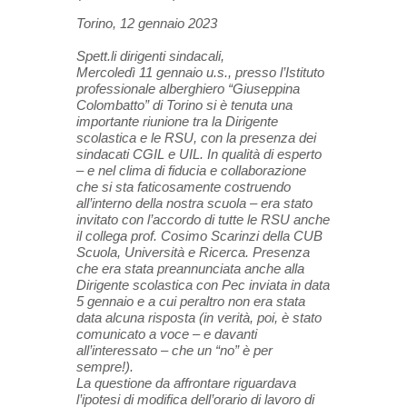
Torino, 12 gennaio 2023
Spett.li dirigenti sindacali,
Mercoledì 11 gennaio u.s., presso l’Istituto
professionale alberghiero “Giuseppina
Colombatto” di Torino si è tenuta una
importante riunione tra la Dirigente
scolastica e le RSU, con la presenza dei
sindacati CGIL e UIL. In qualità di esperto
– e nel clima di fiducia e collaborazione
che si sta faticosamente costruendo
all’interno della nostra scuola – era stato
invitato con l’accordo di tutte le RSU anche
il collega prof. Cosimo Scarinzi della CUB
Scuola, Università e Ricerca. Presenza
che era stata preannunciata anche alla
Dirigente scolastica con Pec inviata in data
5 gennaio e a cui peraltro non era stata
data alcuna risposta (in verità, poi, è stato
comunicato a voce – e davanti
all’interessato – che un “no” è per
sempre!).
La questione da affrontare riguardava
l’ipotesi di modifica dell’orario di lavoro di