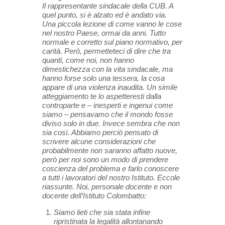
Il rappresentante sindacale della CUB. A
quel punto, si è alzato ed è andato via.
Una piccola lezione di come vanno le cose
nel nostro Paese, ormai da anni. Tutto
normale e corretto sul piano normativo, per
carità. Però, permetteteci di dire che tra
quanti, come noi, non hanno
dimestichezza con la vita sindacale, ma
hanno forse solo una tessera, la cosa
appare di una violenza inaudita. Un simile
atteggiamento te lo aspetteresti dalla
controparte e – inesperti e ingenui come
siamo – pensavamo che il mondo fosse
diviso solo in due. Invece sembra che non
sia così. Abbiamo perciò pensato di
scrivere alcune considerazioni che
probabilmente non saranno affatto nuove,
però per noi sono un modo di prendere
coscienza del problema e farlo conoscere
a tutti i lavoratori del nostro Istituto. Eccole
riassunte. Noi, personale docente e non
docente dell’Istituto Colombatto:
Siamo lieti che sia stata infine
ripristinata la legalità allontanando