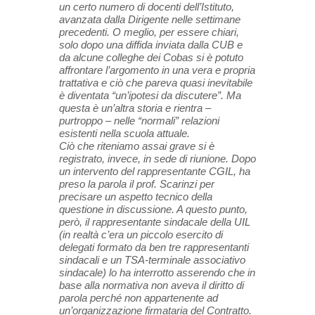
un certo numero di docenti dell’Istituto,
avanzata dalla Dirigente nelle settimane
precedenti. O meglio, per essere chiari,
solo dopo una diffida inviata dalla CUB e
da alcune colleghe dei Cobas si è potuto
affrontare l’argomento in una vera e propria
trattativa e ciò che pareva quasi inevitabile
è diventata “un’ipotesi da discutere”. Ma
questa è un’altra storia e rientra –
purtroppo – nelle “normali” relazioni
esistenti nella scuola attuale.
Ciò che riteniamo assai grave si è
registrato, invece, in sede di riunione. Dopo
un intervento del rappresentante CGIL, ha
preso la parola il prof. Scarinzi per
precisare un aspetto tecnico della
questione in discussione. A questo punto,
però, il rappresentante sindacale della UIL
(in realtà c’era un piccolo esercito di
delegati formato da ben tre rappresentanti
sindacali e un TSA-terminale associativo
sindacale) lo ha interrotto asserendo che in
base alla normativa non aveva il diritto di
parola perché non appartenente ad
un’organizzazione firmataria del Contratto.