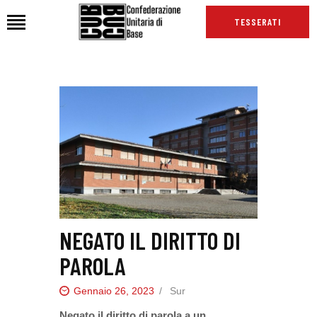
TESSERATI
HOME
CHI SIAMO
SEDI
NEWS
PODCAST CUB
TG CUB
INTERNAZIONALE
NEGATO IL DIRITTO DI
RASSEGNA STAMPA
PAROLA
Gennaio 26, 2023
Sur
Negato il diritto di parola a un