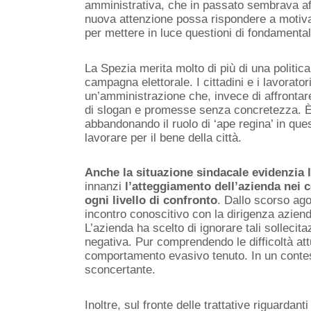
amministrativa, che in passato sembrava a
nuova attenzione possa rispondere a motivaz
per mettere in luce questioni di fondamenta
La Spezia merita molto di più di una politi
campagna elettorale. I cittadini e i lavorato
un’amministrazione che, invece di affrontare
di slogan e promesse senza concretezza. È a
abbandonando il ruolo di ‘ape regina’ in que
lavorare per il bene della città.
Anche la situazione sindacale evidenzia le
innanzi
l’atteggiamento dell’azienda nei co
ogni livello di confronto
. Dallo scorso ago
incontro conoscitivo con la dirigenza aziend
L’azienda ha scelto di ignorare tali sollecit
negativa. Pur comprendendo le difficoltà att
comportamento evasivo tenuto. In un contesto
sconcertante.
Inoltre, sul fronte delle trattative riguardan