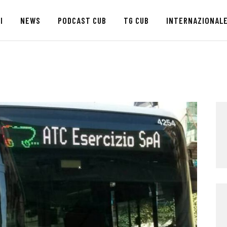
HOME
I
NEWS
PODCAST CUB
TG CUB
INTERNAZIONAL
CHI SIAMO
SEDI
NEWS
PODCAST CUB
TG CUB
INTERNAZIONALE
RASSEGNA STAMPA