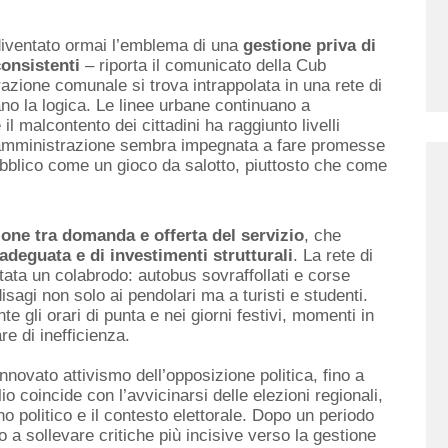
 diventato ormai l’emblema di una
gestione priva di
consistenti
– riporta il comunicato della Cub
razione comunale si trova intrappolata in una rete di
no la logica. Le linee urbane continuano a
 il malcontento dei cittadini ha raggiunto livelli
e amministrazione sembra impegnata a fare promesse
pubblico come un gioco da salotto, piuttosto che come
one tra domanda e offerta del servizio
, che
adeguata e di investimenti strutturali
. La rete di
ntata un colabrodo: autobus sovraffollati e corse
agi non solo ai pendolari ma a turisti e studenti.
e gli orari di punta e nei giorni festivi, momenti in
re di inefficienza.
innovato attivismo dell’opposizione politica, fino a
 coincide con l’avvicinarsi delle elezioni regionali,
 politico e il contesto elettorale. Dopo un periodo
to a sollevare critiche più incisive verso la gestione