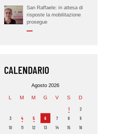
San Raffaele: in attesa di
risposte la mobilitazione
prosegue
CALENDARIO
Agosto 2026
L
M
M
G
V
S
D
1
2
3
4
5
6
7
8
9
10
11
12
13
14
15
16