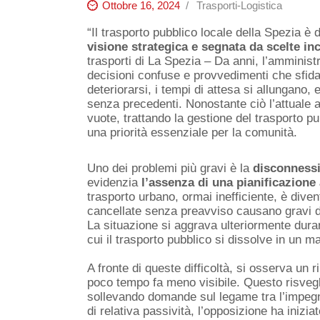
Ottobre 16, 2024
Trasporti-Logistica
“Il trasporto pubblico locale della Spezia è
visione
strategica e segnata da scelte in
trasporti di La Spezia – Da anni, l’amminist
decisioni confuse e provvedimenti che sfida
deteriorarsi, i tempi di attesa si allungano, e
senza precedenti. Nonostante ciò l’attual
vuote, trattando la gestione del trasporto 
una priorità essenziale per la comunità.
Uno dei problemi più gravi è la
disconnessi
evidenzia
l’assenza di una pianificazione 
trasporto urbano, ormai inefficiente, è dive
cancellate senza preavviso causano gravi dis
La situazione si aggrava ulteriormente durant
cui il trasporto pubblico si dissolve in un ma
A fronte di queste difficoltà, si osserva un r
poco tempo fa meno visibile. Questo risveglio
sollevando domande sul legame tra l’impegno
di relativa passività, l’opposizione ha inizia