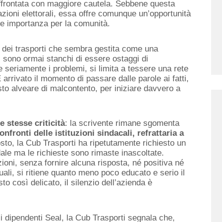
ffrontata con maggiore cautela. Sebbene questa
ioni elettorali, essa offre comunque un’opportunità
le importanza per la comunità.
ca dei trasporti che sembra gestita come una
ri sono ormai stanchi di essere ostaggi di
 seriamente i problemi, si limita a tessere una rete
rrivato il momento di passare dalle parole ai fatti,
sto alveare di malcontento, per iniziare davvero a
 stesse criticità
: la scrivente rimane sgomenta
nfronti delle istituzioni sindacali, refrattaria a
sto, la Cub Trasporti ha ripetutamente richiesto un
ale ma le richieste sono rimaste inascoltate.
azioni, senza fornire alcuna risposta, né positiva né
uali, si ritiene quanto meno poco educato e serio il
 così delicato, il silenzio dell’azienda è
ti i dipendenti Seal, la Cub Trasporti segnala che,