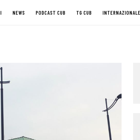
HOME
I
NEWS
PODCAST CUB
TG CUB
INTERNAZIONAL
CHI SIAMO
SEDI
NEWS
PODCAST CUB
TG CUB
INTERNAZIONALE
RASSEGNA STAMPA