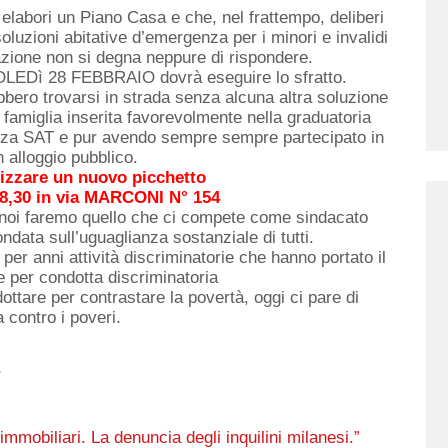
elabori un Piano Casa e che, nel frattempo, deliberi
oluzioni abitative d’emergenza per i minori e invalidi
razione non si degna neppure di rispondere.
COLEDì 28 FEBBRAIO dovrà eseguire lo sfratto.
ero trovarsi in strada senza alcuna altra soluzione
 famiglia inserita favorevolmente nella graduatoria
enza SAT e pur avendo sempre sempre partecipato in
n alloggio pubblico.
nizzare un nuovo picchetto
,30 in via MARCONI N° 154
 noi faremo quello che ci compete come sindacato
data sull’uguaglianza sostanziale di tutti.
 per anni attività discriminatorie che hanno portato il
 per condotta discriminatoria
ttare per contrastare la povertà, oggi ci pare di
a contro i poveri.
I
immobiliari. La denuncia degli inquilini milanesi.”