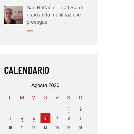
San Raffaele: in attesa di
risposte la mobilitazione
prosegue
CALENDARIO
Agosto 2026
L
M
M
G
V
S
D
1
2
3
4
5
6
7
8
9
10
11
12
13
14
15
16