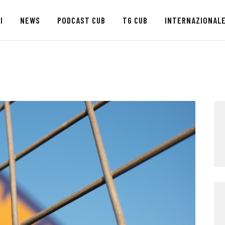
HOME
I
NEWS
PODCAST CUB
TG CUB
INTERNAZIONAL
CHI SIAMO
SEDI
NEWS
PODCAST CUB
TG CUB
INTERNAZIONALE
RASSEGNA STAMPA