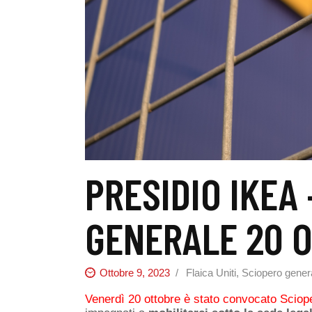
PRESIDIO IKEA
GENERALE 20 
Ottobre 9, 2023
Flaica Uniti
,
Sciopero gener
Venerdì 20 ottobre è stato convocato Sciop