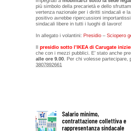
impegnati a
mobilitarci sotto la sede lega
più simbolo della precarietà e dello sfrutt
vertenza nazionale per i diritti sindacali e la
positivo avrebbe ripercussioni importantiss
sindacali libere in tutti i luoghi di lavoro!
In allegato i volantini:
Presidio
–
Sciopero g
Il
presidio sotto l’IKEA di Carugate inizie
che con i mezzi pubblici. E’ stato anche pr
alle ore 9.00
. Per chi volesse partecipare,
3807892661
Salario minimo,
contrattazione collettiva e
rappresentanza sindacale