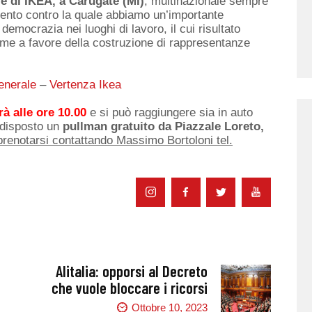
le di IKEA, a Carugate (MI)
, multinazionale sempre
amento contro la quale abbiamo un’importante
 democrazia nei luoghi di lavoro, il cui risultato
ime a favore della costruzione di rappresentanze
enerale
–
Vertenza Ikea
rà alle ore 10.00
e si può raggiungere sia in auto
edisposto un
pullman gratuito da Piazzale Loreto,
prenotarsi contattando Massimo Bortoloni tel.
Alitalia: opporsi al Decreto
che vuole bloccare i ricorsi
Ottobre 10, 2023