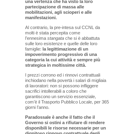
una vertenza che ha visto la loro
partecipazione di massa alle
mobilitazioni, agli scioperi e alle
manifestazioni.
Al contrario, la pre-intesa sul CCNL da
molti è stata percepita come
l’ennesima
stangata
che si è abbattuta
sulle loro esistenze e quelle delle loro
famiglie:
la legittimazione di un
impoverimento progressivo di una
categoria la cui attività e sempre pi
ù
strategica in moltissime città.
I prezzi corrono ed i rinnovi contrattuali
inchiodano nella povertà i salari di migliaia
di lavoratori: non si possono infliggere
sacrifici intollerabili a coloro che
garantiscono un servizio essenziale,
com’è il Trasporto Pubblico Locale, per 365
giorni l’anno.
Paradossale è anche il fatto che il
Governo si ostini a rifiutare di rendere
disponibili le risorse necessarie per un
dignitoso rinnovo contrattuale degli