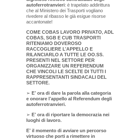
autoferrotranvieri
: è trapelato addirittura
che al Ministero dei Trasporti vogliano
rivedere al ribasso le già esigue risorse
accantonate!
COME COBAS LAVORO PRIVATO, ADL
COBAS, SGB E CUB TRASPORTI
RITENIAMO DOVEROSO
RACCOGLIERE L’APPELLO E
RILANCIARLO A TUTTE LE OO.SS.
PRESENTI NEL SETTORE PER
ORGANIZZARE UN REFERENDUM
CHE VINCOLI LE SCELTE DI TUTTI I
RAPPRESENTANTI SINDACALI DEL
SETTORE.
➢
E’
ora di dare la parola alla categoria
e onorare l’appello al Referendum degli
autoferrotranvieri.
➢
E’
ora di riportare la democrazia nei
luoghi di lavoro.
E’
il momento di avviare un percorso
virtuoso che porti a rimettere in