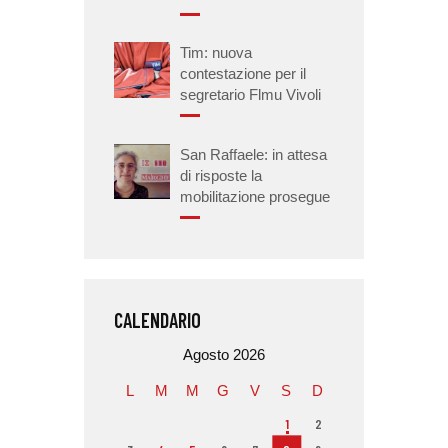
Tim: nuova
contestazione per il
segretario Flmu Vivoli
San Raffaele: in attesa
di risposte la
mobilitazione prosegue
CALENDARIO
Agosto 2026
L
M
M
G
V
S
D
1
2