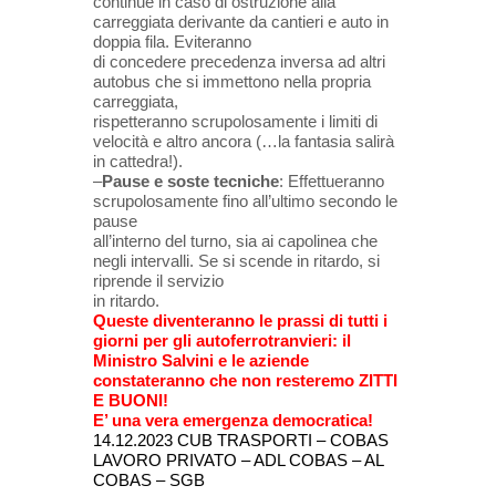
continue in caso di ostruzione alla
carreggiata derivante da cantieri e auto in
doppia fila. Eviteranno
di concedere precedenza inversa ad altri
autobus che si immettono nella propria
carreggiata,
rispetteranno scrupolosamente i limiti di
velocità e altro ancora (…la fantasia salirà
in cattedra!).
–
Pause e soste tecniche
: Effettueranno
scrupolosamente fino all’ultimo secondo le
pause
all’interno del turno, sia ai capolinea che
negli intervalli. Se si scende in ritardo, si
riprende il servizio
in ritardo.
Queste diventeranno le prassi di tutti i
giorni per gli autoferrotranvieri:
il
Ministro Salvini e le aziende
constateranno che
non resteremo ZITTI
E BUONI!
E’ una vera emergenza democratica!
14.12.2023 CUB TRASPORTI – COBAS
LAVORO PRIVATO – ADL COBAS – AL
COBAS – SGB