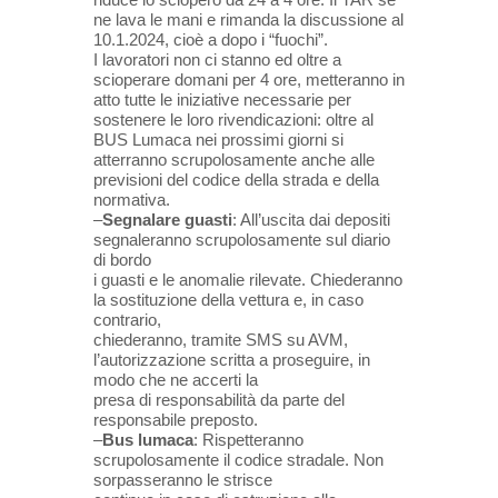
ne lava le mani e rimanda la discussione al
10.1.2024, cioè a dopo i “fuochi”.
I lavoratori non ci stanno ed oltre a
scioperare domani per 4 ore, metteranno in
atto tutte le iniziative necessarie per
sostenere le loro rivendicazioni: oltre al
BUS Lumaca nei prossimi giorni si
atterranno scrupolosamente anche alle
previsioni del codice della strada e della
normativa.
–
Segnalare guasti
: All’uscita dai depositi
segnaleranno scrupolosamente sul diario
di bordo
i guasti e le anomalie rilevate. Chiederanno
la sostituzione della vettura e, in caso
contrario,
chiederanno, tramite SMS su AVM,
l’autorizzazione scritta a proseguire, in
modo che ne accerti la
presa di responsabilità da parte del
responsabile preposto.
–
Bus lumaca
: Rispetteranno
scrupolosamente il codice stradale. Non
sorpasseranno le strisce