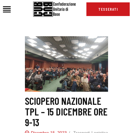
TESSERATI
HOME
CHI SIAMO
SEDI
NEWS
PODCAST CUB
TG CUB
INTERNAZIONALE
SCIOPERO NAZIONALE
RASSEGNA STAMPA
TPL – 15 DICEMBRE ORE
9-13
Dicembre 15, 2023
Trasporti-Logistica