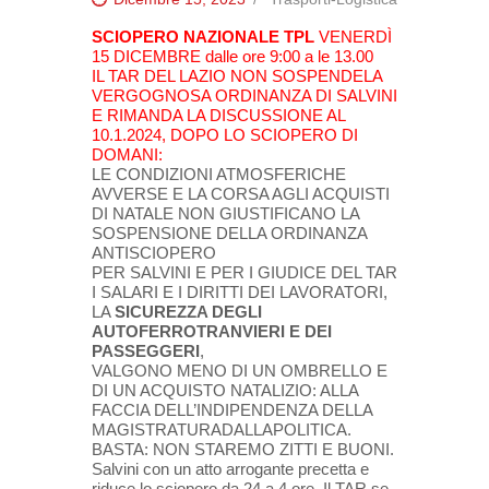
SCIOPERO NAZIONALE TPL
VENERDÌ
15 DICEMBRE dalle ore 9:00 a le 13.00
IL TAR DEL LAZIO NON SOSPENDELA
VERGOGNOSA ORDINANZA DI SALVINI
E RIMANDA LA DISCUSSIONE AL
10.1.2024, DOPO LO SCIOPERO DI
DOMANI:
LE CONDIZIONI ATMOSFERICHE
AVVERSE E LA CORSA AGLI ACQUISTI
DI NATALE NON GIUSTIFICANO LA
SOSPENSIONE DELLA ORDINANZA
ANTISCIOPERO
PER SALVINI E PER I GIUDICE DEL TAR
I SALARI E I DIRITTI DEI LAVORATORI,
LA
SICUREZZA DEGLI
AUTOFERROTRANVIERI E DEI
PASSEGGERI
,
VALGONO MENO DI UN OMBRELLO E
DI UN ACQUISTO NATALIZIO: ALLA
FACCIA DELL’INDIPENDENZA DELLA
MAGISTRATURADALLAPOLITICA.
BASTA: NON STAREMO ZITTI E BUONI.
Salvini con un atto arrogante precetta e
riduce lo sciopero da 24 a 4 ore. Il TAR se