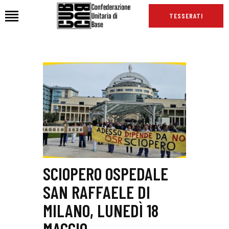
TESSERATI
HOME
CHI SIAMO
SEDI
NEWS
PODCAST CUB
TG CUB
INTERNAZIONALE
SCIOPERO OSPEDALE
RASSEGNA STAMPA
SAN RAFFAELE DI
MILANO, LUNEDÌ 18
MAGGIO