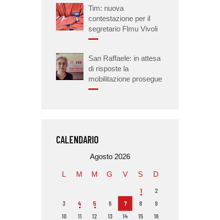
Tim: nuova
contestazione per il
segretario Flmu Vivoli
San Raffaele: in attesa
di risposte la
mobilitazione prosegue
CALENDARIO
Agosto 2026
L
M
M
G
V
S
D
1
2
3
4
5
6
7
8
9
10
11
12
13
14
15
16