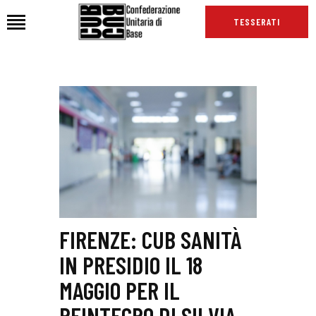
TESSERATI
HOME
CHI SIAMO
SEDI
NEWS
PODCAST CUB
TG CUB
INTERNAZIONALE
FIRENZE: CUB SANITÀ
RASSEGNA STAMPA
IN PRESIDIO IL 18
MAGGIO PER IL
REINTEGRO DI SILVIA