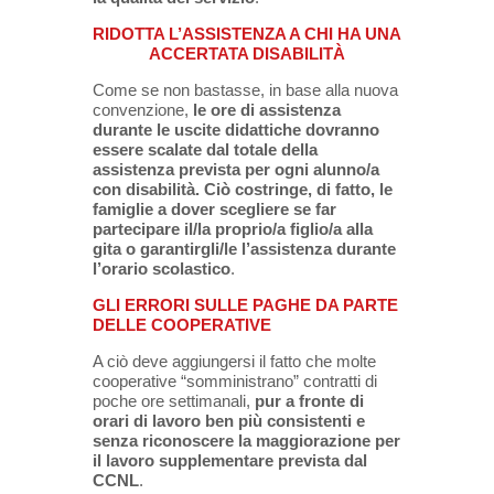
RIDOTTA L’ASSISTENZA A CHI HA UNA
ACCERTATA DISABILITÀ
Come se non bastasse, in base alla nuova
convenzione,
le ore di assistenza
durante le uscite didattiche dovranno
essere scalate dal totale della
assistenza prevista per ogni alunno/a
con disabilità. Ciò costringe, di fatto, le
famiglie a dover scegliere se far
partecipare il/la proprio/a figlio/a alla
gita o garantirgli/le l’assistenza durante
l’orario scolastico
.
GLI ERRORI SULLE PAGHE DA PARTE
DELLE COOPERATIVE
A ciò deve aggiungersi il fatto che molte
cooperative “somministrano” contratti di
poche ore settimanali,
pur a fronte di
orari di lavoro ben più consistenti e
senza riconoscere la maggiorazione per
il lavoro supplementare prevista dal
CCNL
.