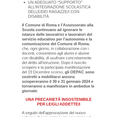
UN ADEGUATO “SUPPORTO”
ALL’INTEGRAZIONE SCOLASTICA
DELLE/DEI RAGAZZE/I CON
DISABILITÀ
Il Comune di Roma e l’Assessorato alla
Scuola continuano ad ignorare le
istanze delle lavoratrici e lavoratori del
servizio educativo per l’autonomia e la
comunicazione del Comune di Roma
,
che, ogni giorno, in collaborazione con i
docenti, consentono agli alunni e alunne
con disabilità, di usufruire concretamente
del diritto all’istruzione. Dopo il riuscito
sciopero e la partecipata manifestazione
del 19 Dicembre scorso,
gli OEPAC sono
costretti a mobilitarsi ancora:
sciopereranno il 30 e 31 gennaio 2024 e
torneranno a manifestare in ambedue le
giornate
.
UNA PRECARIETÀ INSOSTENIBILE
PER LE/GLI ADDETTE/I
A seguito dell’approvazione del nuovo