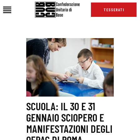
TESSERATI
HOME
CHI SIAMO
SEDI
NEWS
PODCAST CUB
TG CUB
INTERNAZIONALE
SCUOLA: IL 30 E 31
RASSEGNA STAMPA
GENNAIO SCIOPERO E
MANIFESTAZIONI DEGLI
OEPAC DI ROMA