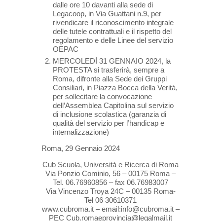
dalle ore 10 davanti alla sede di
Legacoop, in Via Guattani n.9, per
rivendicare il riconoscimento integrale
delle tutele contrattuali e il rispetto del
regolamento e delle Linee del servizio
OEPAC
MERCOLEDÌ 31 GENNAIO 2024, la
PROTESTA si trasferirà, sempre a
Roma, difronte alla Sede dei Gruppi
Consiliari, in Piazza Bocca della Verità,
per sollecitare la convocazione
dell’Assemblea Capitolina sul servizio
di inclusione scolastica (garanzia di
qualità del servizio per l’handicap e
internalizzazione)
Roma, 29 Gennaio 2024
Cub Scuola, Università e Ricerca di Roma
Via Ponzio Cominio, 56 – 00175 Roma –
Tel. 06.76960856 – fax 06.76983007
Via Vincenzo Troya 24C – 00135 Roma-
Tel 06 30610371
www.cubroma.it – email:info@cubroma.it –
PEC Cub.romaeprovincia@legalmail.it