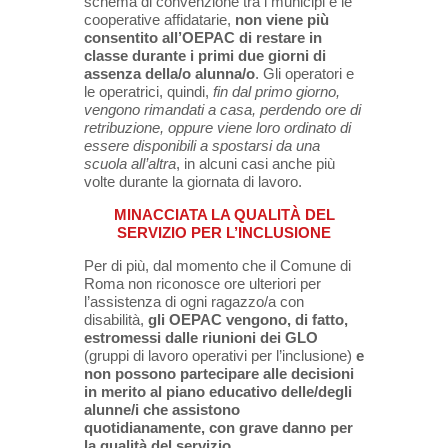
schema di convenzione tra i municipi e le
cooperative affidatarie,
non viene più
consentito all’OEPAC di restare in
classe durante i primi due giorni di
assenza della/o alunna/o
. Gli operatori e
le operatrici, quindi,
fin dal primo giorno,
vengono rimandati a casa, perdendo ore di
retribuzione, oppure viene loro ordinato di
essere disponibili a spostarsi da una
scuola all’altra
, in alcuni casi anche più
volte durante la giornata di lavoro.
MINACCIATA LA QUALITÀ DEL
SERVIZIO PER L’INCLUSIONE
Per di più, dal momento che il Comune di
Roma non riconosce ore ulteriori per
l’assistenza di ogni ragazzo/a con
disabilità,
gli OEPAC vengono, di fatto,
estromessi dalle riunioni dei GLO
(gruppi di lavoro operativi per l’inclusione)
e
non possono partecipare alle decisioni
in merito al piano educativo delle/degli
alunne/i che assistono
quotidianamente, con grave danno per
la qualità del servizio
.