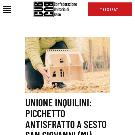
TESSERATI
HOME
CHI SIAMO
SEDI
NEWS
PODCAST CUB
TG CUB
INTERNAZIONALE
UNIONE INQUILINI:
RASSEGNA STAMPA
PICCHETTO
ANTISFRATTO A SESTO
SAN GIOVANNI (MI)