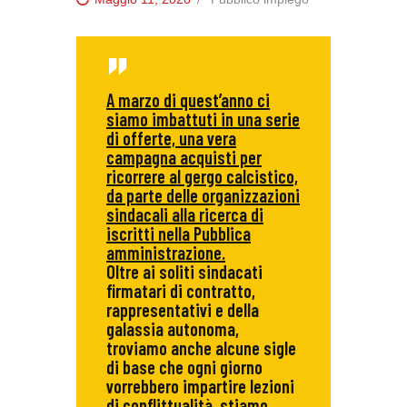
A marzo di quest’anno ci
siamo imbattuti in una serie
di offerte, una vera
campagna acquisti per
ricorrere al gergo calcistico,
da parte delle organizzazioni
sindacali alla ricerca di
iscritti nella Pubblica
amministrazione.
Oltre ai soliti sindacati
firmatari di contratto,
rappresentativi e della
galassia autonoma,
troviamo anche alcune sigle
di base che ogni giorno
vorrebbero impartire lezioni
di conflittualità, stiamo