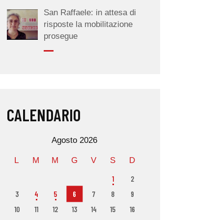
San Raffaele: in attesa di
risposte la mobilitazione
prosegue
CALENDARIO
Agosto 2026
L
M
M
G
V
S
D
1
2
3
4
5
6
7
8
9
10
11
12
13
14
15
16