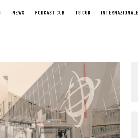
HOME
I
NEWS
PODCAST CUB
TG CUB
INTERNAZIONAL
CHI SIAMO
SEDI
NEWS
PODCAST CUB
TG CUB
INTERNAZIONALE
RASSEGNA STAMPA