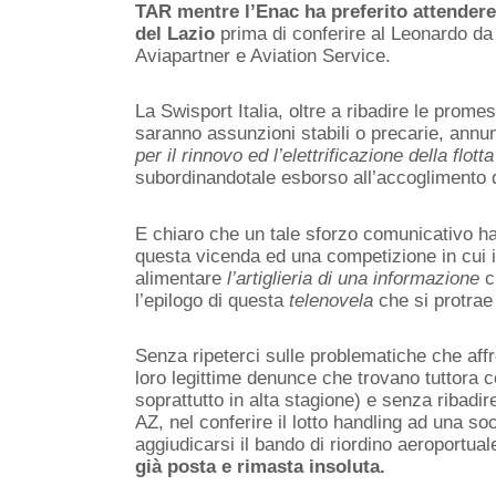
TAR mentre l’Enac ha preferito attendere
del Lazio
prima di conferire al Leonardo da 
Aviapartner e Aviation Service.
La Swisport Italia, oltre a ribadire le prom
saranno assunzioni stabili o precarie, annun
per il rinnovo ed l’elettrificazione della flo
subordinandotale esborso all’accoglimento d
E chiaro che un tale sforzo comunicativo ha i
questa vicenda ed una competizione in cui i
alimentare
l’artiglieria di una informazione
c
l’epilogo di questa
telenovela
che si protrae
Senza ripeterci sulle problematiche che affr
loro legittime denunce che trovano tuttora c
soprattutto in alta stagione) e senza ribadir
AZ, nel conferire il lotto handling ad una soc
aggiudicarsi il bando di riordino aeroportu
già posta e rimasta insoluta.