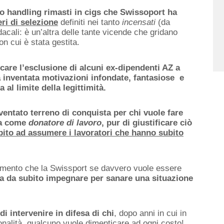
tto handling rimasti in cigs che Swissoport ha
eri di selezione
definiti nei tanto
incensati
(da
ali: è un’altra delle tante vicende che gridano
n cui è stata gestita.
care l’esclusione di alcuni ex-dipendenti AZ a
ia inventata motivazioni infondate, fantasiose e
 al limite della legittimità.
ventato terreno di conquista per chi vuole fare
ta come
donatore di lavoro
, pur di giustificare ciò
bito ad assumere i lavoratori che hanno subito
momento che la Swissport se davvero vuole essere
a da subito impegnare per sanare una situazione
di intervenire in difesa di chi
, dopo anni in cui in
onalità, qualcuno vuole dimenticare ad ogni costo!