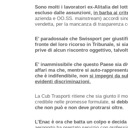
Sono molti i lavoratori ex-Alitalia del lo
escluso dalle assunzioni,
in barba ai crit
azienda e OO.SS. mainstream) accordi sindac
vendetta, per la mancanza di trasparenza co
E’ paradossale che Swissport per giustifi
fronte del loro ricorso in Tribunale, si s
prive di alcun riscontro oggettivo, talvolta
E’ inammissibile che questo Paese sia di
affari ma che, mentre si auto-rappresen
che è indifendibile, non
si impegni da su
evidenti discriminazioni.
La Cub Trasporti ritiene che sia giunto il 
credibile nelle promesse formulate,
si debb
che non può e non deve protrarsi oltre.
L’Enac è ora che batta un colpo
e decida 
aeroporto ha prestato servizio con professi