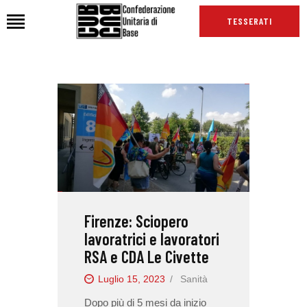
TESSERATI
HOME
CHI SIAMO
SEDI
NEWS
PODCAST CUB
TG CUB
Firenze: Sciopero
INTERNAZIONALE
lavoratrici e lavoratori
RASSEGNA STAMPA
RSA e CDA Le Civette
Luglio 15, 2023
Sanità
Dopo più di 5 mesi da inizio