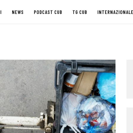
HOME
I
NEWS
PODCAST CUB
TG CUB
INTERNAZIONAL
CHI SIAMO
SEDI
NEWS
PODCAST CUB
TG CUB
INTERNAZIONALE
RASSEGNA STAMPA