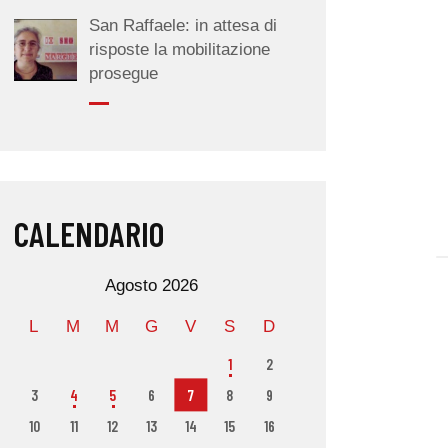
San Raffaele: in attesa di
risposte la mobilitazione
prosegue
CALENDARIO
Agosto 2026
L
M
M
G
V
S
D
1
2
3
4
5
6
7
8
9
10
11
12
13
14
15
16