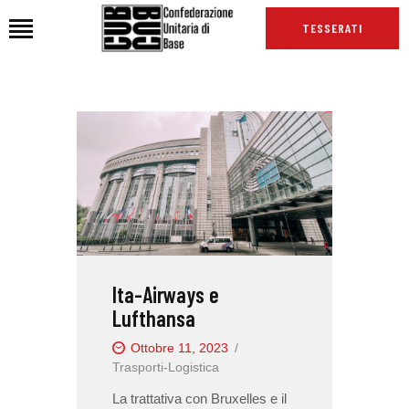
TESSERATI
HOME
CHI SIAMO
SEDI
NEWS
PODCAST CUB
TG CUB
Ita-Airways e
INTERNAZIONALE
Lufthansa
RASSEGNA STAMPA
Ottobre 11, 2023
Trasporti-Logistica
La trattativa con Bruxelles e il