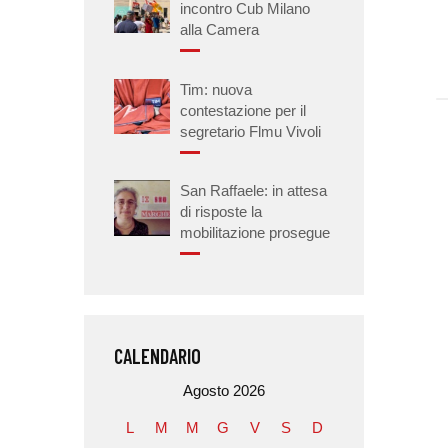
incontro Cub Milano
alla Camera
Tim: nuova
contestazione per il
segretario Flmu Vivoli
San Raffaele: in attesa
di risposte la
mobilitazione prosegue
CALENDARIO
Agosto 2026
L
M
M
G
V
S
D