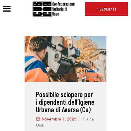
TESSERATI
HOME
CHI SIAMO
SEDI
NEWS
PODCAST CUB
TG CUB
Possibile sciopero per
INTERNAZIONALE
i dipendenti dell’Igiene
RASSEGNA STAMPA
Urbana di Aversa (Ce)
Novembre 7, 2023
Flaica
Uniti