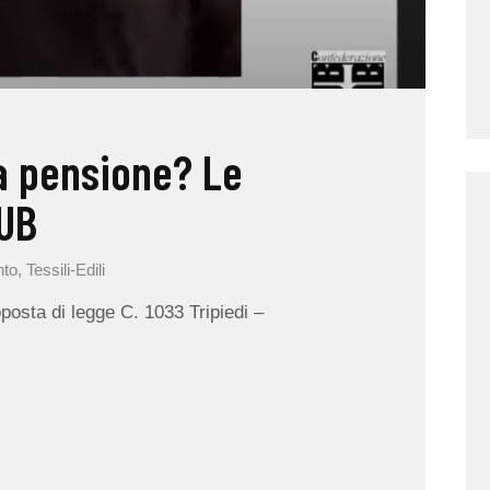
la pensione? Le
CUB
nto
,
Tessili-Edili
posta di legge C. 1033 Tripiedi –