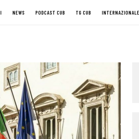
HOME
I
NEWS
PODCAST CUB
TG CUB
INTERNAZIONAL
CHI SIAMO
SEDI
NEWS
PODCAST CUB
TG CUB
INTERNAZIONALE
RASSEGNA STAMPA