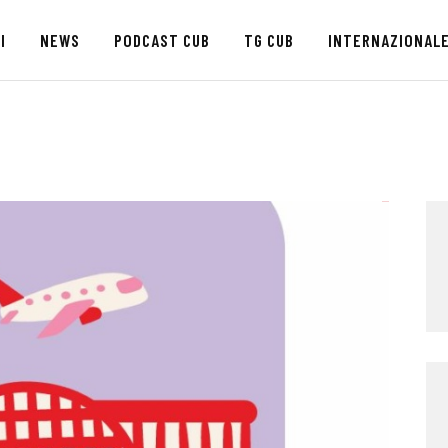
HOME
I
NEWS
PODCAST CUB
TG CUB
INTERNAZIONAL
CHI SIAMO
SEDI
NEWS
PODCAST CUB
TG CUB
INTERNAZIONALE
RASSEGNA STAMPA