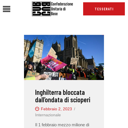
TESSERATI
HOME
CHI SIAMO
SEDI
NEWS
PODCAST CUB
TG CUB
Inghilterra bloccata
INTERNAZIONALE
dall’ondata di scioperi
RASSEGNA STAMPA
Febbraio 2, 2023
Internazionale
Il 1 febbraio mezzo milione di