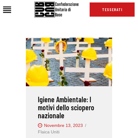
TESSERATI
HOME
CHI SIAMO
SEDI
NEWS
PODCAST CUB
TG CUB
Igiene Ambientale: I
INTERNAZIONALE
motivi dello sciopero
RASSEGNA STAMPA
nazionale
Novembre 13, 2023
Flaica Uniti