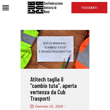
TESSERATI
HOME
CHI SIAMO
SEDI
NEWS
PODCAST CUB
TG CUB
Atitech taglia il
INTERNAZIONALE
“cambio tuta”, aperta
RASSEGNA STAMPA
vertenza da Cub
Trasporti
Gennaio 15, 2024