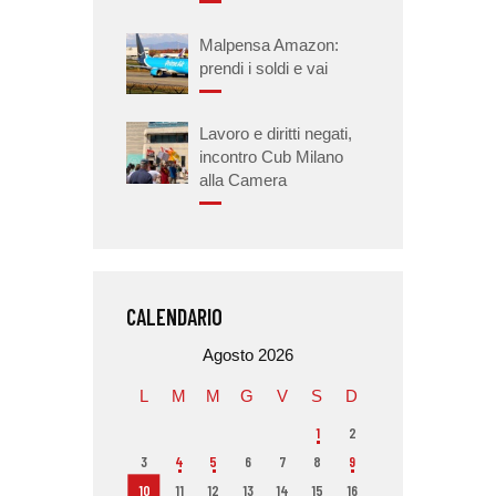
Malpensa Amazon:
prendi i soldi e vai
Lavoro e diritti negati,
incontro Cub Milano
alla Camera
CALENDARIO
Agosto 2026
L
M
M
G
V
S
D
1
2
3
4
5
6
7
8
9
10
11
12
13
14
15
16