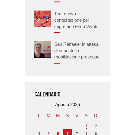
Tim: nuova
contestazione per il
segretario Flmu Vivoli
San Raffaele: in attesa
di risposte la
mobilitazione prosegue
CALENDARIO
Agosto 2026
L
M
M
G
V
S
D
1
2
3
4
5
6
7
8
9