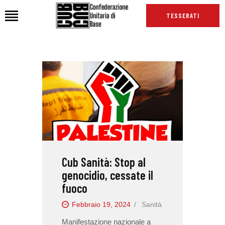
TESSERATI
HOME
CHI SIAMO
SEDI
NEWS
PODCAST CUB
TG CUB
Cub Sanità: Stop al
INTERNAZIONALE
genocidio, cessate il
RASSEGNA STAMPA
fuoco
Febbraio 19, 2024
Sanità
Manifestazione nazionale a