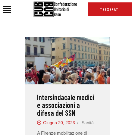
TESSERATI
HOME
CHI SIAMO
SEDI
NEWS
PODCAST CUB
TG CUB
Intersindacale medici
INTERNAZIONALE
e associazioni a
RASSEGNA STAMPA
difesa del SSN
Giugno 20, 2023
Sanità
A Firenze mobilitazione di