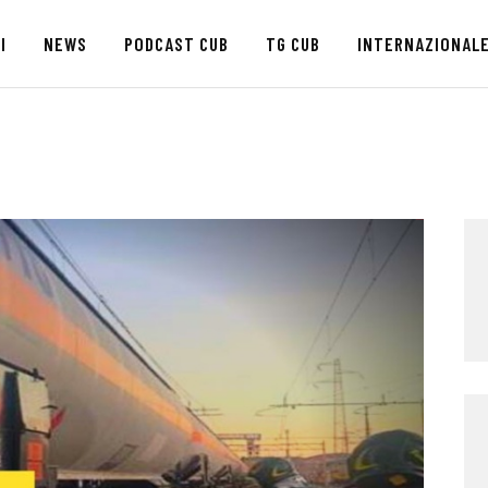
HOME
I
NEWS
PODCAST CUB
TG CUB
INTERNAZIONAL
CHI SIAMO
SEDI
NEWS
PODCAST CUB
TG CUB
INTERNAZIONALE
RASSEGNA STAMPA