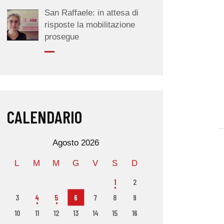
San Raffaele: in attesa di
risposte la mobilitazione
prosegue
CALENDARIO
Agosto 2026
L
M
M
G
V
S
D
1
2
3
4
5
6
7
8
9
10
11
12
13
14
15
16