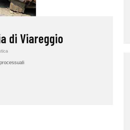
ia di Viareggio
stica
 processuali